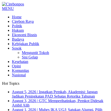
MENU
Home
Cirebon Raya
Politik
Hukum
Ekonomi Bisnis
Budaya
Kebijakan Publik
Sosok
Menguntit Tokoh
Sisi Gelap
Kesehatan
Opini
Komunitas
Nasional
Hot Topics
August 5, 2026
|
Ingatkan Pemkab, Akademisi: Jangan
Jadikan Peningkatan PAD Sebatas Retorika Tahunan
August 3, 2026
|
GTC Memperihatinkan, Pemkot Didesak
Ambil Alih
August 1, 2026
|
Mubes IKA UGJ: Satukan Alumni, Pilih