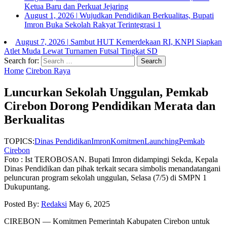
Ketua Baru dan Perkuat Jejaring
August 1, 2026
|
Wujudkan Pendidikan Berkualitas, Bupati
Imron Buka Sekolah Rakyat Terintegrasi 1
August 7, 2026
|
Sambut HUT Kemerdekaan RI, KNPI Siapkan
Atlet Muda Lewat Turnamen Futsal Tingkat SD
Search for:
Home
Cirebon Raya
Luncurkan Sekolah Unggulan, Pemkab
Cirebon Dorong Pendidikan Merata dan
Berkualitas
TOPICS:
Dinas Pendidikan
Imron
Komitmen
Launching
Pemkab
Cirebon
Foto : Ist TEROBOSAN. Bupati Imron didampingi Sekda, Kepala
Dinas Pendidikan dan pihak terkait secara simbolis menandatangani
peluncuran program sekolah unggulan, Selasa (7/5) di SMPN 1
Dukupuntang.
Posted By:
Redaksi
May 6, 2025
CIREBON — Komitmen Pemerintah Kabupaten Cirebon untuk