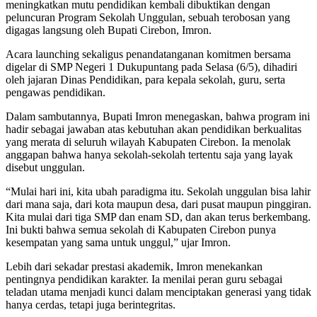
meningkatkan mutu pendidikan kembali dibuktikan dengan
peluncuran Program Sekolah Unggulan, sebuah terobosan yang
digagas langsung oleh Bupati Cirebon, Imron.
Acara launching sekaligus penandatanganan komitmen bersama
digelar di SMP Negeri 1 Dukupuntang pada Selasa (6/5), dihadiri
oleh jajaran Dinas Pendidikan, para kepala sekolah, guru, serta
pengawas pendidikan.
Dalam sambutannya, Bupati Imron menegaskan, bahwa program ini
hadir sebagai jawaban atas kebutuhan akan pendidikan berkualitas
yang merata di seluruh wilayah Kabupaten Cirebon. Ia menolak
anggapan bahwa hanya sekolah-sekolah tertentu saja yang layak
disebut unggulan.
“Mulai hari ini, kita ubah paradigma itu. Sekolah unggulan bisa lahir
dari mana saja, dari kota maupun desa, dari pusat maupun pinggiran.
Kita mulai dari tiga SMP dan enam SD, dan akan terus berkembang.
Ini bukti bahwa semua sekolah di Kabupaten Cirebon punya
kesempatan yang sama untuk unggul,” ujar Imron.
Lebih dari sekadar prestasi akademik, Imron menekankan
pentingnya pendidikan karakter. Ia menilai peran guru sebagai
teladan utama menjadi kunci dalam menciptakan generasi yang tidak
hanya cerdas, tetapi juga berintegritas.