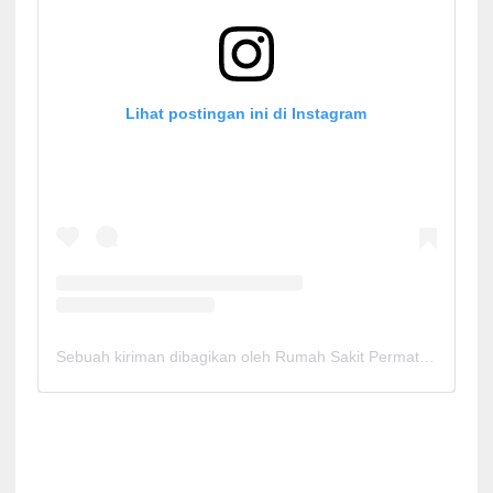
Lihat postingan ini di Instagram
Sebuah kiriman dibagikan oleh Rumah Sakit Permata Cirebon (@rspermatacirebon)