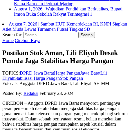
Ketua Baru dan Perkuat Jejaring
August 1, 2026
|
Wujudkan Pendidikan Berkualitas, Bupati
Imron Buka Sekolah Rakyat Terintegrasi 1
August 7, 2026
|
Sambut HUT Kemerdekaan RI, KNPI Siapkan
Atlet Muda Lewat Turnamen Futsal Tingkat SD
Search for:
Home
Cirebon Raya
Pastikan Stok Aman, Lili Eliyah Desak
Pemda Jaga Stabilitas Harga Pangan
TOPICS:
DPRD Jawa Barat
Harga Pangan
Jawa Barat
Lili
Eliyah
Stabilisasi Harga Pangan
Stok Pangan
Foto : Ist Anggota DPRD Jawa Barat, Lili Eliyah SH MM
Posted By:
Redaksi
February 23, 2024
CIREBON – Anggota DPRD Jawa Barat menyoroti pentingnya
peran pemerintah daerah dalam menjaga stabilitas harga pangan
guna memastikan ketersediaan pangan yang mencukupi bagi seluruh
masyarakat.
Dalam sebuah pernyataan resmi, beliau menekankan
bahwa stabilitas harga pangan merupakan aspek krusial dalam
menjaga kesejahteraan dan keinginan sosial ekonomi.