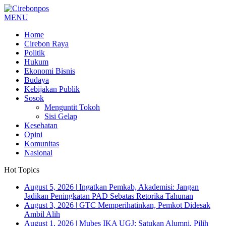
MENU
Home
Cirebon Raya
Politik
Hukum
Ekonomi Bisnis
Budaya
Kebijakan Publik
Sosok
Menguntit Tokoh
Sisi Gelap
Kesehatan
Opini
Komunitas
Nasional
Hot Topics
August 5, 2026
|
Ingatkan Pemkab, Akademisi: Jangan
Jadikan Peningkatan PAD Sebatas Retorika Tahunan
August 3, 2026
|
GTC Memperihatinkan, Pemkot Didesak
Ambil Alih
August 1, 2026
|
Mubes IKA UGJ: Satukan Alumni, Pilih