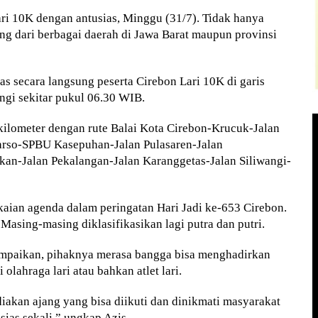
i 10K dengan antusias, Minggu (31/7). Tidak hanya
ng dari berbagai daerah di Jawa Barat maupun provinsi
s secara langsung peserta Cirebon Lari 10K di garis
angi sekitar pukul 06.30 WIB.
kilometer dengan rute Balai Kota Cirebon-Krucuk-Jalan
arso-SPBU Kasepuhan-Jalan Pulasaren-Jalan
an-Jalan Pekalangan-Jalan Karanggetas-Jalan Siliwangi-
kaian agenda dalam peringatan Hari Jadi ke-653 Cirebon.
 Masing-masing diklasifikasikan lagi putra dan putri.
mpaikan, pihaknya merasa bangga bisa menghadirkan
olahraga lari atau bahkan atlet lari.
akan ajang yang bisa diikuti dan dinikmati masyarakat
sias sekali,” ungkap Azis.