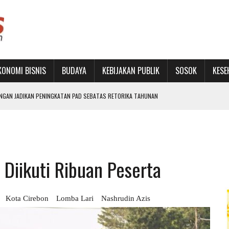
KONOMI BISNIS
BUDAYA
KEBIJAKAN PUBLIK
SOSOK
KESE
ANGAN JADIKAN PENINGKATAN PAD SEBATAS RETORIKA TAHUNAN
LIH
RU DAN PERKUAT JEJARING
ON BUKA SEKOLAH RAKYAT TERINTEGRASI 1
 Diikuti Ribuan Peserta
LET MUDA LEWAT TURNAMEN FUTSAL TINGKAT SD
Kota Cirebon
Lomba Lari
Nashrudin Azis