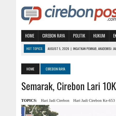
HOME
CIREBON RAYA
POLITIK
HUKUM
E
HOT TOPICS
AUGUST 5, 2026
|
INGATKAN PEMKAB, AKADEMISI: J
AUGUST 3, 2026
|
GTC MEMPERIHATINKAN, PEMKOT DIDESAK AMBIL A
AUGUST 1, 2026
|
MUBES IKA UGJ: SATUKAN ALUMNI, PILIH KETUA BA
HOME
CIREBON RAYA
AUGUST 1, 2026
|
WUJUDKAN PENDIDIKAN BERKUALITAS, BUPATI IMR
Semarak, Cirebon Lari 10K
AUGUST 7, 2026
|
SAMBUT HUT KEMERDEKAAN RI, KNPI SIAPKAN AT
TOPICS:
Hari Jadi Cirebon
Hari Jadi Cirebon Ke-653