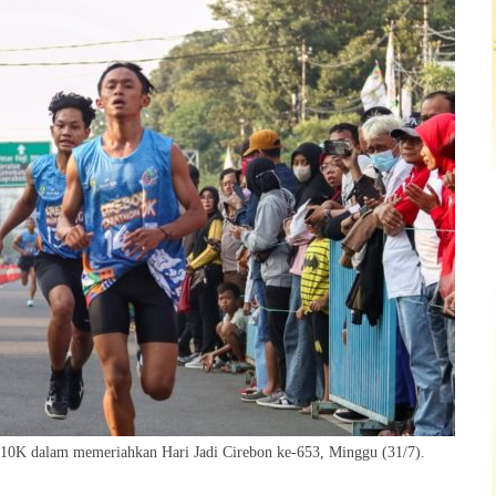
10K dalam memeriahkan Hari Jadi Cirebon ke-653, Minggu (31/7).