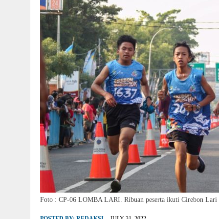
Foto : CP-06 LOMBA LARI. Ribuan peserta ikuti Cirebon Lari 
POSTED BY:
REDAKSI
JULY 31, 2022