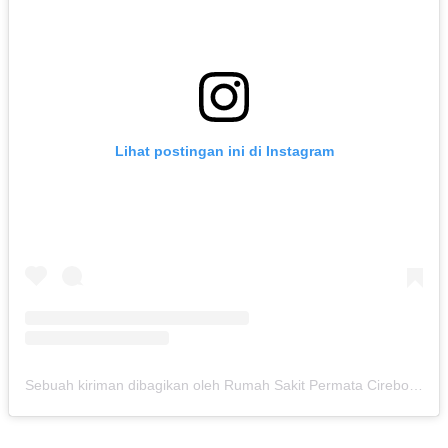
Lihat postingan ini di Instagram
Sebuah kiriman dibagikan oleh Rumah Sakit Permata Cirebon (@rspermatacirebon)