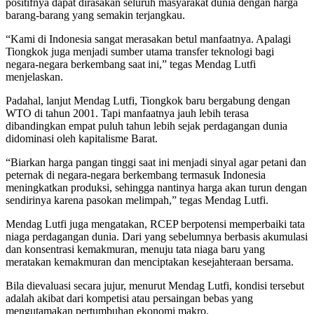
positifnya dapat dirasakan seluruh masyarakat dunia dengan harga
barang-barang yang semakin terjangkau.
“Kami di Indonesia sangat merasakan betul manfaatnya. Apalagi
Tiongkok juga menjadi sumber utama transfer teknologi bagi
negara-negara berkembang saat ini,” tegas Mendag Lutfi
menjelaskan.
Padahal, lanjut Mendag Lutfi, Tiongkok baru bergabung dengan
WTO di tahun 2001. Tapi manfaatnya jauh lebih terasa
dibandingkan empat puluh tahun lebih sejak perdagangan dunia
didominasi oleh kapitalisme Barat.
“Biarkan harga pangan tinggi saat ini menjadi sinyal agar petani dan
peternak di negara-negara berkembang termasuk Indonesia
meningkatkan produksi, sehingga nantinya harga akan turun dengan
sendirinya karena pasokan melimpah,” tegas Mendag Lutfi.
Mendag Lutfi juga mengatakan, RCEP berpotensi memperbaiki tata
niaga perdagangan dunia. Dari yang sebelumnya berbasis akumulasi
dan konsentrasi kemakmuran, menuju tata niaga baru yang
meratakan kemakmuran dan menciptakan kesejahteraan bersama.
Bila dievaluasi secara jujur, menurut Mendag Lutfi, kondisi tersebut
adalah akibat dari kompetisi atau persaingan bebas yang
mengutamakan pertumbuhan ekonomi makro.