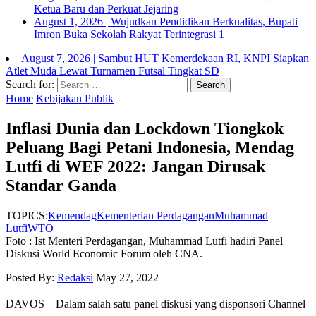
Ketua Baru dan Perkuat Jejaring
August 1, 2026
|
Wujudkan Pendidikan Berkualitas, Bupati
Imron Buka Sekolah Rakyat Terintegrasi 1
August 7, 2026
|
Sambut HUT Kemerdekaan RI, KNPI Siapkan
Atlet Muda Lewat Turnamen Futsal Tingkat SD
Search for:
Home
Kebijakan Publik
Inflasi Dunia dan Lockdown Tiongkok
Peluang Bagi Petani Indonesia, Mendag
Lutfi di WEF 2022: Jangan Dirusak
Standar Ganda
TOPICS:
Kemendag
Kementerian Perdagangan
Muhammad
Lutfi
WTO
Foto : Ist Menteri Perdagangan, Muhammad Lutfi hadiri Panel
Diskusi World Economic Forum oleh CNA.
Posted By:
Redaksi
May 27, 2022
DAVOS – Dalam salah satu panel diskusi yang disponsori Channel