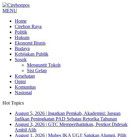
MENU
Home
Cirebon Raya
Politik
Hukum
Ekonomi Bisnis
Budaya
Kebijakan Publik
Sosok
Menguntit Tokoh
Sisi Gelap
Kesehatan
Opini
Komunitas
Nasional
Hot Topics
August 5, 2026
|
Ingatkan Pemkab, Akademisi: Jangan
Jadikan Peningkatan PAD Sebatas Retorika Tahunan
August 3, 2026
|
GTC Memperihatinkan, Pemkot Didesak
Ambil Alih
August 1, 2026
|
Mubes IKA UGJ: Satukan Alumni, Pilih