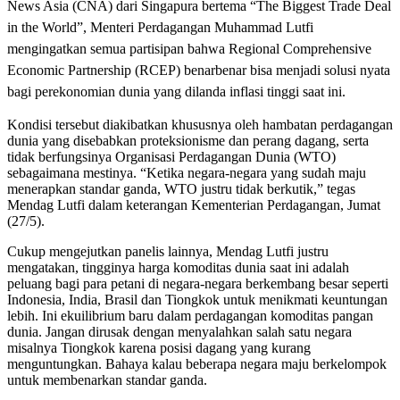
News Asia (CNA) dari Singapura bertema “The Biggest Trade Deal
in the World”, Menteri Perdagangan Muhammad Lutfi
mengingatkan semua partisipan bahwa Regional Comprehensive
Economic Partnership (RCEP) benarbenar bisa menjadi solusi nyata
bagi perekonomian dunia yang dilanda inflasi tinggi saat ini.
Kondisi tersebut diakibatkan khususnya oleh hambatan perdagangan
dunia yang disebabkan proteksionisme dan perang dagang, serta
tidak berfungsinya Organisasi Perdagangan Dunia (WTO)
sebagaimana mestinya. “Ketika negara-negara yang sudah maju
menerapkan standar ganda, WTO justru tidak berkutik,” tegas
Mendag Lutfi dalam keterangan Kementerian Perdagangan, Jumat
(27/5).
Cukup mengejutkan panelis lainnya, Mendag Lutfi justru
mengatakan, tingginya harga komoditas dunia saat ini adalah
peluang bagi para petani di negara-negara berkembang besar seperti
Indonesia, India, Brasil dan Tiongkok untuk menikmati keuntungan
lebih. Ini ekuilibrium baru dalam perdagangan komoditas pangan
dunia. Jangan dirusak dengan menyalahkan salah satu negara
misalnya Tiongkok karena posisi dagang yang kurang
menguntungkan. Bahaya kalau beberapa negara maju berkelompok
untuk membenarkan standar ganda.