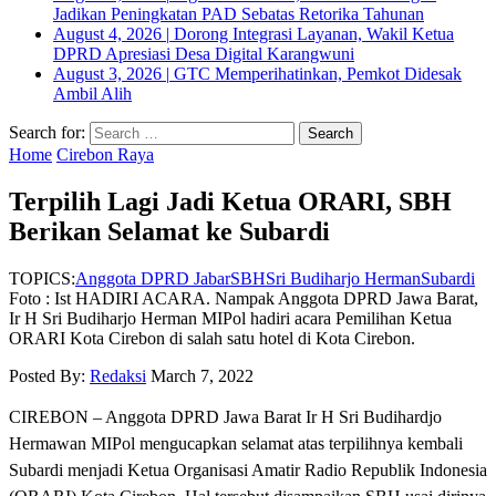
Jadikan Peningkatan PAD Sebatas Retorika Tahunan
August 4, 2026
|
Dorong Integrasi Layanan, Wakil Ketua
DPRD Apresiasi Desa Digital Karangwuni
August 3, 2026
|
GTC Memperihatinkan, Pemkot Didesak
Ambil Alih
Search for:
Home
Cirebon Raya
Terpilih Lagi Jadi Ketua ORARI, SBH
Berikan Selamat ke Subardi
TOPICS:
Anggota DPRD Jabar
SBH
Sri Budiharjo Herman
Subardi
Foto : Ist HADIRI ACARA. Nampak Anggota DPRD Jawa Barat,
Ir H Sri Budiharjo Herman MIPol hadiri acara Pemilihan Ketua
ORARI Kota Cirebon di salah satu hotel di Kota Cirebon.
Posted By:
Redaksi
March 7, 2022
CIREBON – Anggota DPRD Jawa Barat Ir H Sri Budihardjo
Hermawan MIPol mengucapkan selamat atas terpilihnya kembali
Subardi menjadi Ketua Organisasi Amatir Radio Republik Indonesia