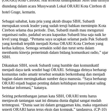
(ORARI) Kota Cirebon. Hal tersebut disampaikan SBH usai dirinya
diundang dalam acara Musywarah Lokal ORARI Kota Cirebon di
hotel Grage, kemarin.
Sebagai sahabat, kata pria yang akrab disapa SBH, Subardi
merupakan sosok leader yang sudah teruji bahkan memimpin Kota
Cirebon selama dua periode. Dan, Subardi masih mau mengurusi
organisasi radio, padahal secara kapasitas Subardi bisa saja naik ke
level yang tinggi. “Pertama saya ucapkan selamat pada Pak Subardi
yang kembali terpilih menjadi Ketua ORARI Kota Cirebon yang
kedua kalinya. Semoga semakin solid dan turut serta dalam
membantu kinerja pemerintah dalam bidang komunikasi radio,” ujar
SBH.
Dikatakan SBH, sosok Subardi yang humble dan komunikatif
menjadi daya tarik sendiri bagi ORARI. Sehingga dirinya berharap
komunitas radio amatir tersebut semakin berkembang dan menjadi
bagian dalam meningkatkan sumber daya manusia. “Saya berharap
ORARI enjadi bagian penting dalam kehidupan masyarakat saling
bertukar informasi,” katanya.
Seiring perkembangan jaman kata SBH, ORARI tentu harus
menjawab tantangan saat ini dimana dunia digital sangat mudah
terintegrasi. “Dunia saat ini dalam genggaman kita, maka organisasi
seperti ORARI harus terus eksis dan kompak,” tandasnya. (CP-10)