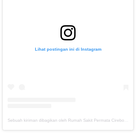
Lihat postingan ini di Instagram
Sebuah kiriman dibagikan oleh Rumah Sakit Permata Cirebon (@rspermatacirebon)