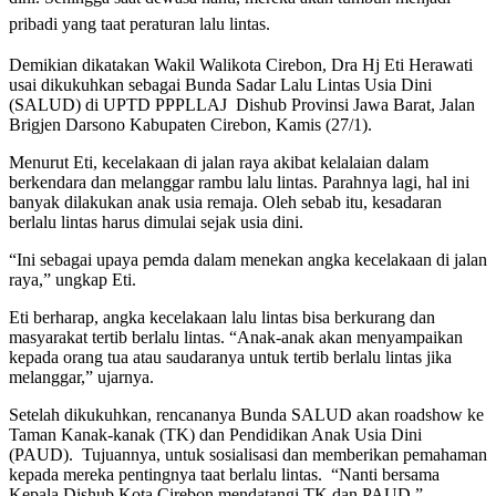
pribadi yang taat peraturan lalu lintas.
Demikian dikatakan Wakil Walikota Cirebon, Dra Hj Eti Herawati
usai dikukuhkan sebagai Bunda Sadar Lalu Lintas Usia Dini
(SALUD) di UPTD PPPLLAJ Dishub Provinsi Jawa Barat, Jalan
Brigjen Darsono Kabupaten Cirebon, Kamis (27/1).
Menurut Eti, kecelakaan di jalan raya akibat kelalaian dalam
berkendara dan melanggar rambu lalu lintas. Parahnya lagi, hal ini
banyak dilakukan anak usia remaja. Oleh sebab itu, kesadaran
berlalu lintas harus dimulai sejak usia dini.
“Ini sebagai upaya pemda dalam menekan angka kecelakaan di jalan
raya,” ungkap Eti.
Eti berharap, angka kecelakaan lalu lintas bisa berkurang dan
masyarakat tertib berlalu lintas. “Anak-anak akan menyampaikan
kepada orang tua atau saudaranya untuk tertib berlalu lintas jika
melanggar,” ujarnya.
Setelah dikukuhkan, rencananya Bunda SALUD akan roadshow ke
Taman Kanak-kanak (TK) dan Pendidikan Anak Usia Dini
(PAUD). Tujuannya, untuk sosialisasi dan memberikan pemahaman
kepada mereka pentingnya taat berlalu lintas. “Nanti bersama
Kepala Dishub Kota Cirebon mendatangi TK dan PAUD,”