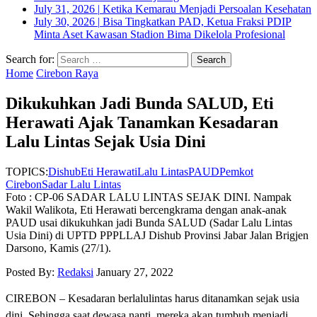
July 31, 2026
|
Ketika Kemarau Menjadi Persoalan Kesehatan
July 30, 2026
|
Bisa Tingkatkan PAD, Ketua Fraksi PDIP
Minta Aset Kawasan Stadion Bima Dikelola Profesional
Search for:
Home
Cirebon Raya
Dikukuhkan Jadi Bunda SALUD, Eti
Herawati Ajak Tanamkan Kesadaran
Lalu Lintas Sejak Usia Dini
TOPICS:
Dishub
Eti Herawati
Lalu Lintas
PAUD
Pemkot
Cirebon
Sadar Lalu Lintas
Foto : CP-06 SADAR LALU LINTAS SEJAK DINI. Nampak
Wakil Walikota, Eti Herawati bercengkrama dengan anak-anak
PAUD usai dikukuhkan jadi Bunda SALUD (Sadar Lalu Lintas
Usia Dini) di UPTD PPPLLAJ Dishub Provinsi Jabar Jalan Brigjen
Darsono, Kamis (27/1).
Posted By:
Redaksi
January 27, 2022
CIREBON – Kesadaran berlalulintas harus ditanamkan sejak usia
dini. Sehingga saat dewasa nanti, mereka akan tumbuh menjadi