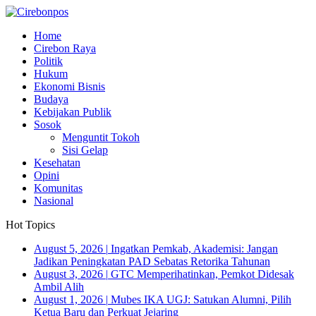
Home
Cirebon Raya
Politik
Hukum
Ekonomi Bisnis
Budaya
Kebijakan Publik
Sosok
Menguntit Tokoh
Sisi Gelap
Kesehatan
Opini
Komunitas
Nasional
Hot Topics
August 5, 2026
|
Ingatkan Pemkab, Akademisi: Jangan
Jadikan Peningkatan PAD Sebatas Retorika Tahunan
August 3, 2026
|
GTC Memperihatinkan, Pemkot Didesak
Ambil Alih
August 1, 2026
|
Mubes IKA UGJ: Satukan Alumni, Pilih
Ketua Baru dan Perkuat Jejaring