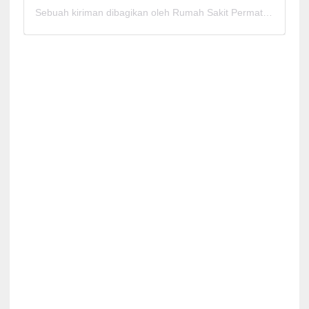
Sebuah kiriman dibagikan oleh Rumah Sakit Permata Cirebon (@rspermatacirebon)