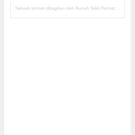
Sebuah kiriman dibagikan oleh Rumah Sakit Permata Cirebon (@rspermatacirebon)