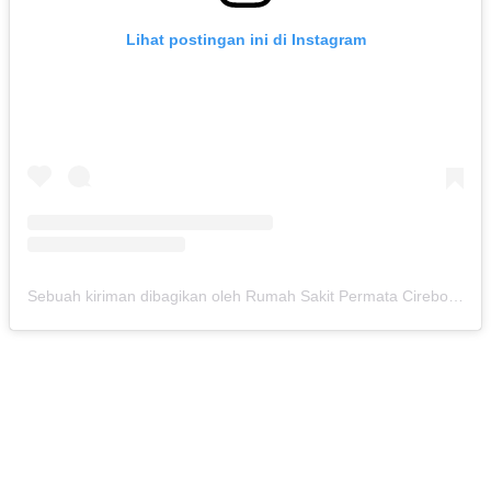
Lihat postingan ini di Instagram
Sebuah kiriman dibagikan oleh Rumah Sakit Permata Cirebon (@rspermatacirebon)