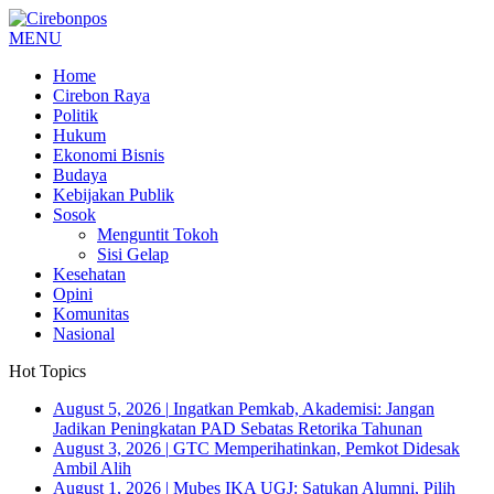
MENU
Home
Cirebon Raya
Politik
Hukum
Ekonomi Bisnis
Budaya
Kebijakan Publik
Sosok
Menguntit Tokoh
Sisi Gelap
Kesehatan
Opini
Komunitas
Nasional
Hot Topics
August 5, 2026
|
Ingatkan Pemkab, Akademisi: Jangan
Jadikan Peningkatan PAD Sebatas Retorika Tahunan
August 3, 2026
|
GTC Memperihatinkan, Pemkot Didesak
Ambil Alih
August 1, 2026
|
Mubes IKA UGJ: Satukan Alumni, Pilih