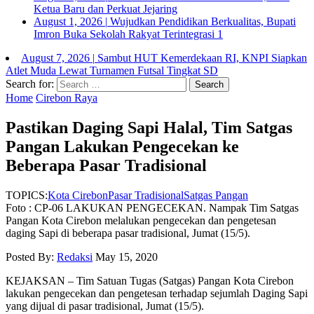
Ketua Baru dan Perkuat Jejaring
August 1, 2026
|
Wujudkan Pendidikan Berkualitas, Bupati
Imron Buka Sekolah Rakyat Terintegrasi 1
August 7, 2026
|
Sambut HUT Kemerdekaan RI, KNPI Siapkan
Atlet Muda Lewat Turnamen Futsal Tingkat SD
Search for:
Home
Cirebon Raya
Pastikan Daging Sapi Halal, Tim Satgas
Pangan Lakukan Pengecekan ke
Beberapa Pasar Tradisional
TOPICS:
Kota Cirebon
Pasar Tradisional
Satgas Pangan
Foto : CP-06 LAKUKAN PENGECEKAN. Nampak Tim Satgas
Pangan Kota Cirebon melalukan pengecekan dan pengetesan
daging Sapi di beberapa pasar tradisional, Jumat (15/5).
Posted By:
Redaksi
May 15, 2020
KEJAKSAN – Tim Satuan Tugas (Satgas) Pangan Kota Cirebon
lakukan pengecekan dan pengetesan terhadap sejumlah Daging Sapi
yang dijual di pasar tradisional, Jumat (15/5).