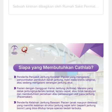
Sebuah kiriman dibagikan oleh Rumah Sakit Permata Cirebon (@rspermatacirebon)