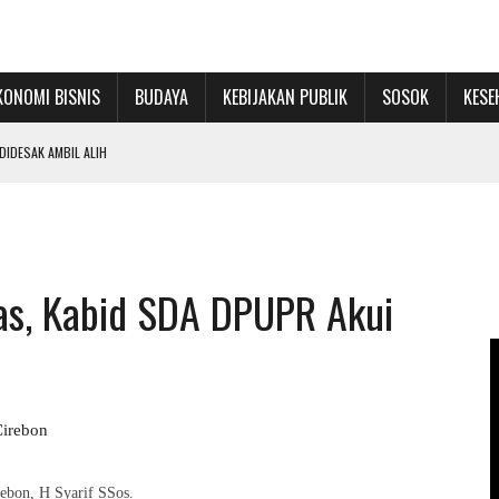
KONOMI BISNIS
BUDAYA
KEBIJAKAN PUBLIK
SOSOK
KESE
IDESAK AMBIL ALIH
RU DAN PERKUAT JEJARING
ON BUKA SEKOLAH RAKYAT TERINTEGRASI 1
as, Kabid SDA DPUPR Akui
PENINGKATAN PAD SEBATAS RETORIKA TAHUNAN
irebon
ebon, H Syarif SSos.