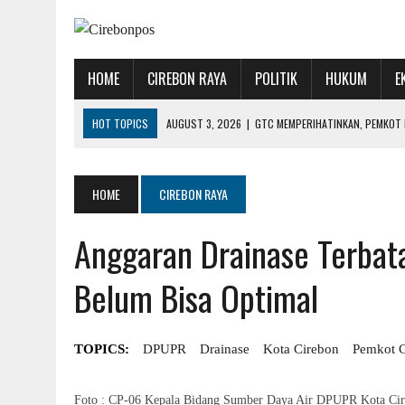
HOME
CIREBON RAYA
POLITIK
HUKUM
E
HOT TOPICS
AUGUST 3, 2026
|
GTC MEMPERIHATINKAN, PEMKOT D
AUGUST 1, 2026
|
MUBES IKA UGJ: SATUKAN ALUMNI, PILIH KETUA BA
AUGUST 1, 2026
|
WUJUDKAN PENDIDIKAN BERKUALITAS, BUPATI IMR
HOME
CIREBON RAYA
JULY 31, 2026
|
KETIKA KEMARAU MENJADI PERSOALAN KESEHATAN
Anggaran Drainase Terbat
AUGUST 5, 2026
|
INGATKAN PEMKAB, AKADEMISI: JANGAN JADIKAN 
Belum Bisa Optimal
TOPICS:
DPUPR
Drainase
Kota Cirebon
Pemkot C
Foto : CP-06 Kepala Bidang Sumber Daya Air DPUPR Kota Cir