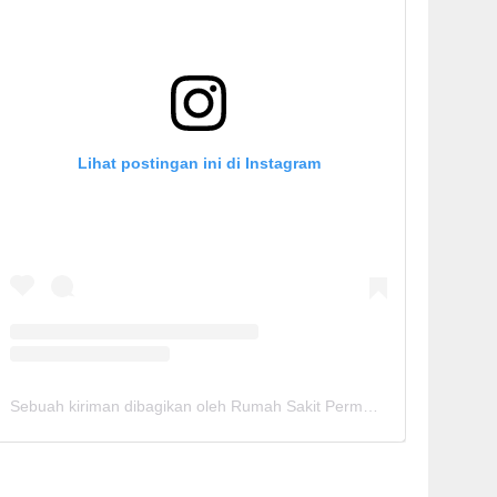
Lihat postingan ini di Instagram
Sebuah kiriman dibagikan oleh Rumah Sakit Permata Cirebon (@rspermatacirebon)