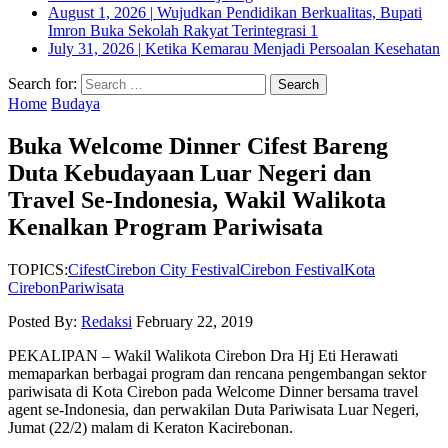
August 1, 2026
|
Wujudkan Pendidikan Berkualitas, Bupati
Imron Buka Sekolah Rakyat Terintegrasi 1
July 31, 2026
|
Ketika Kemarau Menjadi Persoalan Kesehatan
Search for:
Home
Budaya
Buka Welcome Dinner Cifest Bareng
Duta Kebudayaan Luar Negeri dan
Travel Se-Indonesia, Wakil Walikota
Kenalkan Program Pariwisata
TOPICS:
Cifest
Cirebon City Festival
Cirebon Festival
Kota
Cirebon
Pariwisata
Posted By:
Redaksi
February 22, 2019
PEKALIPAN – Wakil Walikota Cirebon Dra Hj Eti Herawati
memaparkan berbagai program dan rencana pengembangan sektor
pariwisata di Kota Cirebon pada Welcome Dinner bersama travel
agent se-Indonesia, dan perwakilan Duta Pariwisata Luar Negeri,
Jumat (22/2) malam di Keraton Kacirebonan.