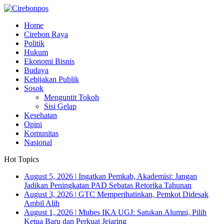
Home
Cirebon Raya
Politik
Hukum
Ekonomi Bisnis
Budaya
Kebijakan Publik
Sosok
Menguntit Tokoh
Sisi Gelap
Kesehatan
Opini
Komunitas
Nasional
Hot Topics
August 5, 2026
|
Ingatkan Pemkab, Akademisi: Jangan
Jadikan Peningkatan PAD Sebatas Retorika Tahunan
August 3, 2026
|
GTC Memperihatinkan, Pemkot Didesak
Ambil Alih
August 1, 2026
|
Mubes IKA UGJ: Satukan Alumni, Pilih
Ketua Baru dan Perkuat Jejaring