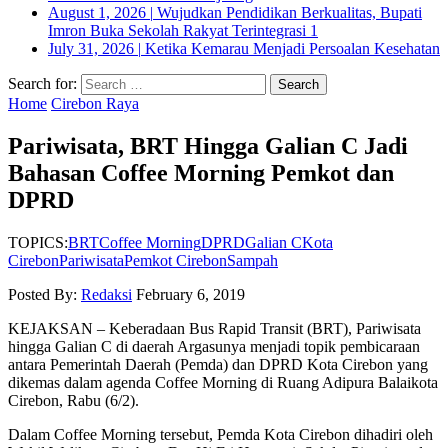
August 1, 2026
|
Wujudkan Pendidikan Berkualitas, Bupati
Imron Buka Sekolah Rakyat Terintegrasi 1
July 31, 2026
|
Ketika Kemarau Menjadi Persoalan Kesehatan
Search for:
Home
Cirebon Raya
Pariwisata, BRT Hingga Galian C Jadi
Bahasan Coffee Morning Pemkot dan
DPRD
TOPICS:
BRT
Coffee Morning
DPRD
Galian C
Kota
Cirebon
Pariwisata
Pemkot Cirebon
Sampah
Posted By:
Redaksi
February 6, 2019
KEJAKSAN – Keberadaan Bus Rapid Transit (BRT), Pariwisata
hingga Galian C di daerah Argasunya menjadi topik pembicaraan
antara Pemerintah Daerah (Pemda) dan DPRD Kota Cirebon yang
dikemas dalam agenda Coffee Morning di Ruang Adipura Balaikota
Cirebon, Rabu (6/2).
Dalam Coffee Morning tersebut, Pemda Kota Cirebon dihadiri oleh