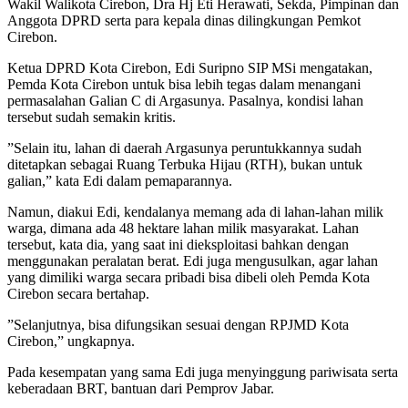
Wakil Walikota Cirebon, Dra Hj Eti Herawati, Sekda, Pimpinan dan
Anggota DPRD serta para kepala dinas dilingkungan Pemkot
Cirebon.
Ketua DPRD Kota Cirebon, Edi Suripno SIP MSi mengatakan,
Pemda Kota Cirebon untuk bisa lebih tegas dalam menangani
permasalahan Galian C di Argasunya. Pasalnya, kondisi lahan
tersebut sudah semakin kritis.
”Selain itu, lahan di daerah Argasunya peruntukkannya sudah
ditetapkan sebagai Ruang Terbuka Hijau (RTH), bukan untuk
galian,” kata Edi dalam pemaparannya.
Namun, diakui Edi, kendalanya memang ada di lahan-lahan milik
warga, dimana ada 48 hektare lahan milik masyarakat. Lahan
tersebut, kata dia, yang saat ini dieksploitasi bahkan dengan
menggunakan peralatan berat. Edi juga mengusulkan, agar lahan
yang dimiliki warga secara pribadi bisa dibeli oleh Pemda Kota
Cirebon secara bertahap.
”Selanjutnya, bisa difungsikan sesuai dengan RPJMD Kota
Cirebon,” ungkapnya.
Pada kesempatan yang sama Edi juga menyinggung pariwisata serta
keberadaan BRT, bantuan dari Pemprov Jabar.