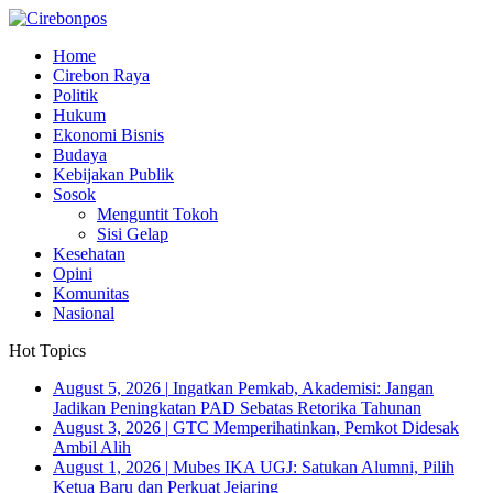
Home
Cirebon Raya
Politik
Hukum
Ekonomi Bisnis
Budaya
Kebijakan Publik
Sosok
Menguntit Tokoh
Sisi Gelap
Kesehatan
Opini
Komunitas
Nasional
Hot Topics
August 5, 2026
|
Ingatkan Pemkab, Akademisi: Jangan
Jadikan Peningkatan PAD Sebatas Retorika Tahunan
August 3, 2026
|
GTC Memperihatinkan, Pemkot Didesak
Ambil Alih
August 1, 2026
|
Mubes IKA UGJ: Satukan Alumni, Pilih
Ketua Baru dan Perkuat Jejaring