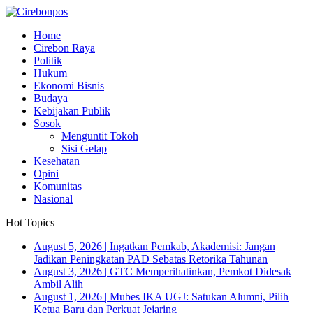
Home
Cirebon Raya
Politik
Hukum
Ekonomi Bisnis
Budaya
Kebijakan Publik
Sosok
Menguntit Tokoh
Sisi Gelap
Kesehatan
Opini
Komunitas
Nasional
Hot Topics
August 5, 2026
|
Ingatkan Pemkab, Akademisi: Jangan
Jadikan Peningkatan PAD Sebatas Retorika Tahunan
August 3, 2026
|
GTC Memperihatinkan, Pemkot Didesak
Ambil Alih
August 1, 2026
|
Mubes IKA UGJ: Satukan Alumni, Pilih
Ketua Baru dan Perkuat Jejaring