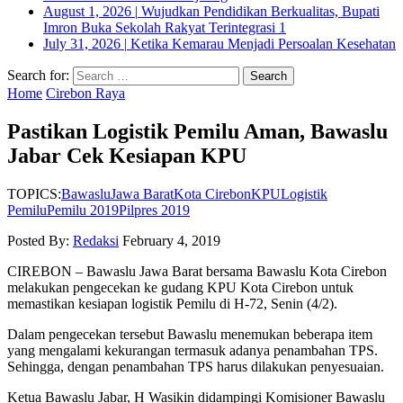
August 1, 2026
|
Wujudkan Pendidikan Berkualitas, Bupati
Imron Buka Sekolah Rakyat Terintegrasi 1
July 31, 2026
|
Ketika Kemarau Menjadi Persoalan Kesehatan
Search for:
Home
Cirebon Raya
Pastikan Logistik Pemilu Aman, Bawaslu
Jabar Cek Kesiapan KPU
TOPICS:
Bawaslu
Jawa Barat
Kota Cirebon
KPU
Logistik
Pemilu
Pemilu 2019
Pilpres 2019
Posted By:
Redaksi
February 4, 2019
CIREBON – Bawaslu Jawa Barat bersama Bawaslu Kota Cirebon
melakukan pengecekan ke gudang KPU Kota Cirebon untuk
memastikan kesiapan logistik Pemilu di H-72, Senin (4/2).
Dalam pengecekan tersebut Bawaslu menemukan beberapa item
yang mengalami kekurangan termasuk adanya penambahan TPS.
Sehingga, dengan penambahan TPS harus dilakukan penyesuaian.
Ketua Bawaslu Jabar, H Wasikin didampingi Komisioner Bawaslu