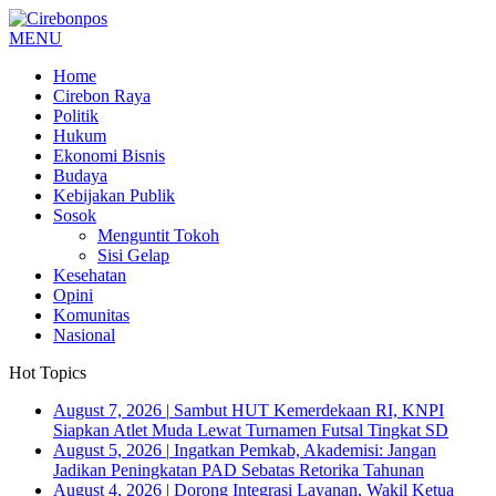
MENU
Home
Cirebon Raya
Politik
Hukum
Ekonomi Bisnis
Budaya
Kebijakan Publik
Sosok
Menguntit Tokoh
Sisi Gelap
Kesehatan
Opini
Komunitas
Nasional
Hot Topics
August 7, 2026
|
Sambut HUT Kemerdekaan RI, KNPI
Siapkan Atlet Muda Lewat Turnamen Futsal Tingkat SD
August 5, 2026
|
Ingatkan Pemkab, Akademisi: Jangan
Jadikan Peningkatan PAD Sebatas Retorika Tahunan
August 4, 2026
|
Dorong Integrasi Layanan, Wakil Ketua