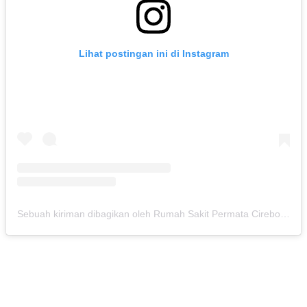
Lihat postingan ini di Instagram
Sebuah kiriman dibagikan oleh Rumah Sakit Permata Cirebon (@rspermatacirebon)