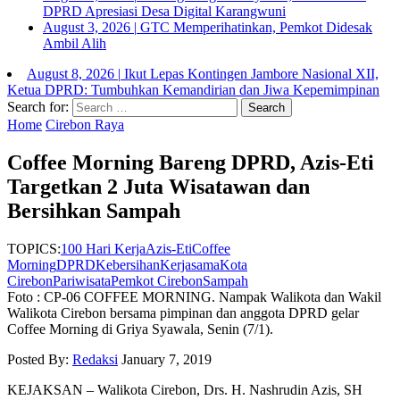
DPRD Apresiasi Desa Digital Karangwuni
August 3, 2026
|
GTC Memperihatinkan, Pemkot Didesak
Ambil Alih
August 8, 2026
|
Ikut Lepas Kontingen Jambore Nasional XII,
Ketua DPRD: Tumbuhkan Kemandirian dan Jiwa Kepemimpinan
Search for:
Home
Cirebon Raya
Coffee Morning Bareng DPRD, Azis-Eti
Targetkan 2 Juta Wisatawan dan
Bersihkan Sampah
TOPICS:
100 Hari Kerja
Azis-Eti
Coffee
Morning
DPRD
Kebersihan
Kerjasama
Kota
Cirebon
Pariwisata
Pemkot Cirebon
Sampah
Foto : CP-06 COFFEE MORNING. Nampak Walikota dan Wakil
Walikota Cirebon bersama pimpinan dan anggota DPRD gelar
Coffee Morning di Griya Syawala, Senin (7/1).
Posted By:
Redaksi
January 7, 2019
KEJAKSAN – Walikota Cirebon, Drs. H. Nashrudin Azis, SH