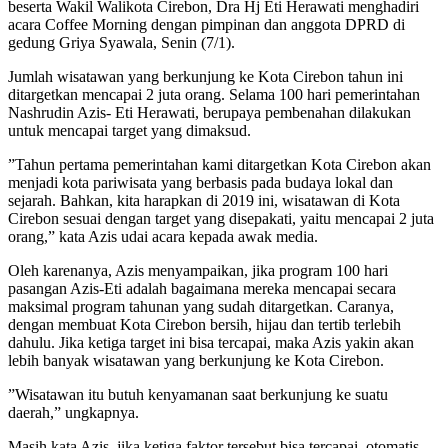
beserta Wakil Walikota Cirebon, Dra Hj Eti Herawati menghadiri
acara Coffee Morning dengan pimpinan dan anggota DPRD di
gedung Griya Syawala, Senin (7/1).
Jumlah wisatawan yang berkunjung ke Kota Cirebon tahun ini
ditargetkan mencapai 2 juta orang. Selama 100 hari pemerintahan
Nashrudin Azis- Eti Herawati, berupaya pembenahan dilakukan
untuk mencapai target yang dimaksud.
”Tahun pertama pemerintahan kami ditargetkan Kota Cirebon akan
menjadi kota pariwisata yang berbasis pada budaya lokal dan
sejarah. Bahkan, kita harapkan di 2019 ini, wisatawan di Kota
Cirebon sesuai dengan target yang disepakati, yaitu mencapai 2 juta
orang,” kata Azis udai acara kepada awak media.
Oleh karenanya, Azis menyampaikan, jika program 100 hari
pasangan Azis-Eti adalah bagaimana mereka mencapai secara
maksimal program tahunan yang sudah ditargetkan. Caranya,
dengan membuat Kota Cirebon bersih, hijau dan tertib terlebih
dahulu. Jika ketiga target ini bisa tercapai, maka Azis yakin akan
lebih banyak wisatawan yang berkunjung ke Kota Cirebon.
”Wisatawan itu butuh kenyamanan saat berkunjung ke suatu
daerah,” ungkapnya.
Masih kata Azis, jika ketiga faktor tersebut bisa tercapai, otomatis