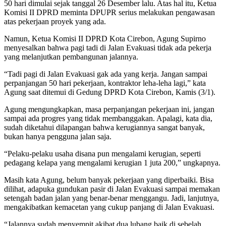
50 hari dimulai sejak tanggal 26 Desember lalu. Atas hal itu, Ketua
Komisi II DPRD meminta DPUPR serius melakukan pengawasan
atas pekerjaan proyek yang ada.
Namun, Ketua Komisi II DPRD Kota Cirebon, Agung Supirno
menyesalkan bahwa pagi tadi di Jalan Evakuasi tidak ada pekerja
yang melanjutkan pembangunan jalannya.
“Tadi pagi di Jalan Evakuasi gak ada yang kerja. Jangan sampai
perpanjangan 50 hari pekerjaan, kontraktor leha-leha lagi,” kata
Agung saat ditemui di Gedung DPRD Kota Cirebon, Kamis (3/1).
Agung mengungkapkan, masa perpanjangan pekerjaan ini, jangan
sampai ada progres yang tidak membanggakan. Apalagi, kata dia,
sudah diketahui dilapangan bahwa kerugiannya sangat banyak,
bukan hanya pengguna jalan saja.
“Pelaku-pelaku usaha disana pun mengalami kerugian, seperti
pedagang kelapa yang mengalami kerugian 1 juta 200,” ungkapnya.
Masih kata Agung, belum banyak pekerjaan yang diperbaiki. Bisa
dilihat, adapuka gundukan pasir di Jalan Evakuasi sampai memakan
setengah badan jalan yang benar-benar menggangu. Jadi, lanjutnya,
mengakibatkan kemacetan yang cukup panjang di Jalan Evakuasi.
“Jalannya sudah menyempit akibat dua lubang baik di sebelah