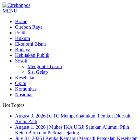
MENU
Home
Cirebon Raya
Politik
Hukum
Ekonomi Bisnis
Budaya
Kebijakan Publik
Sosok
Menguntit Tokoh
Sisi Gelap
Kesehatan
Opini
Komunitas
Nasional
Hot Topics
August 3, 2026
|
GTC Memperihatinkan, Pemkot Didesak
Ambil Alih
August 1, 2026
|
Mubes IKA UGJ: Satukan Alumni, Pilih
Ketua Baru dan Perkuat Jejaring
July 31, 2026
|
Ketika Kemarau Menjadi Persoalan Kesehatan