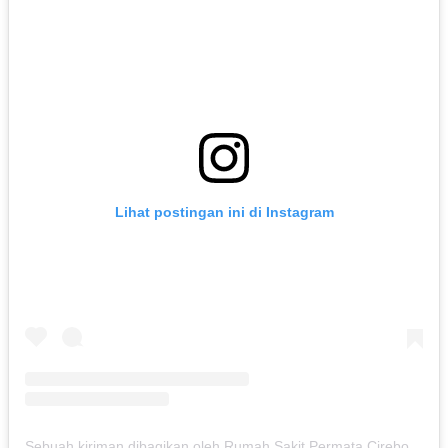
Lihat postingan ini di Instagram
Sebuah kiriman dibagikan oleh Rumah Sakit Permata Cirebon (@rspermatacirebon)