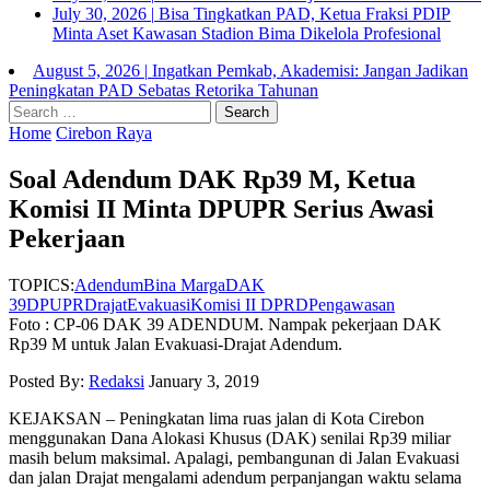
July 30, 2026
|
Bisa Tingkatkan PAD, Ketua Fraksi PDIP
Minta Aset Kawasan Stadion Bima Dikelola Profesional
August 5, 2026
|
Ingatkan Pemkab, Akademisi: Jangan Jadikan
Peningkatan PAD Sebatas Retorika Tahunan
Home
Cirebon Raya
Soal Adendum DAK Rp39 M, Ketua
Komisi II Minta DPUPR Serius Awasi
Pekerjaan
TOPICS:
Adendum
Bina Marga
DAK
39
DPUPR
Drajat
Evakuasi
Komisi II DPRD
Pengawasan
Foto : CP-06 DAK 39 ADENDUM. Nampak pekerjaan DAK
Rp39 M untuk Jalan Evakuasi-Drajat Adendum.
Posted By:
Redaksi
January 3, 2019
KEJAKSAN – Peningkatan lima ruas jalan di Kota Cirebon
menggunakan Dana Alokasi Khusus (DAK) senilai Rp39 miliar
masih belum maksimal. Apalagi, pembangunan di Jalan Evakuasi
dan jalan Drajat mengalami adendum perpanjangan waktu selama