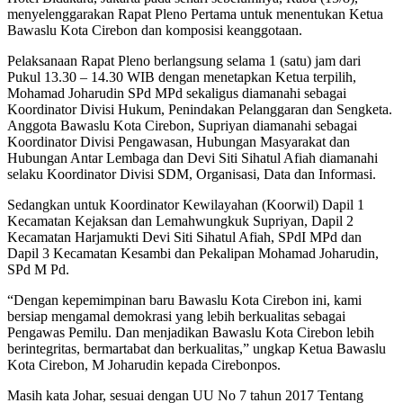
menyelenggarakan Rapat Pleno Pertama untuk menentukan Ketua
Bawaslu Kota Cirebon dan komposisi keanggotaan.
Pelaksanaan Rapat Pleno berlangsung selama 1 (satu) jam dari
Pukul 13.30 – 14.30 WIB dengan menetapkan Ketua terpilih,
Mohamad Joharudin SPd MPd sekaligus diamanahi sebagai
Koordinator Divisi Hukum, Penindakan Pelanggaran dan Sengketa.
Anggota Bawaslu Kota Cirebon, Supriyan diamanahi sebagai
Koordinator Divisi Pengawasan, Hubungan Masyarakat dan
Hubungan Antar Lembaga dan Devi Siti Sihatul Afiah diamanahi
selaku Koordinator Divisi SDM, Organisasi, Data dan Informasi.
Sedangkan untuk Koordinator Kewilayahan (Koorwil) Dapil 1
Kecamatan Kejaksan dan Lemahwungkuk Supriyan, Dapil 2
Kecamatan Harjamukti Devi Siti Sihatul Afiah, SPdI MPd dan
Dapil 3 Kecamatan Kesambi dan Pekalipan Mohamad Joharudin,
SPd M Pd.
“Dengan kepemimpinan baru Bawaslu Kota Cirebon ini, kami
bersiap mengamal demokrasi yang lebih berkualitas sebagai
Pengawas Pemilu. Dan menjadikan Bawaslu Kota Cirebon lebih
berintegritas, bermartabat dan berkualitas,” ungkap Ketua Bawaslu
Kota Cirebon, M Joharudin kepada Cirebonpos.
Masih kata Johar, sesuai dengan UU No 7 tahun 2017 Tentang