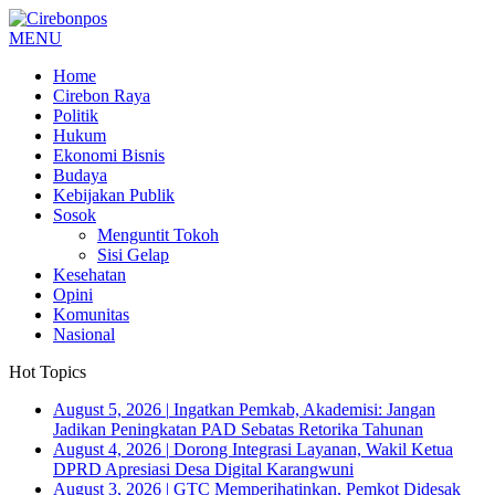
MENU
Home
Cirebon Raya
Politik
Hukum
Ekonomi Bisnis
Budaya
Kebijakan Publik
Sosok
Menguntit Tokoh
Sisi Gelap
Kesehatan
Opini
Komunitas
Nasional
Hot Topics
August 5, 2026
|
Ingatkan Pemkab, Akademisi: Jangan
Jadikan Peningkatan PAD Sebatas Retorika Tahunan
August 4, 2026
|
Dorong Integrasi Layanan, Wakil Ketua
DPRD Apresiasi Desa Digital Karangwuni
August 3, 2026
|
GTC Memperihatinkan, Pemkot Didesak