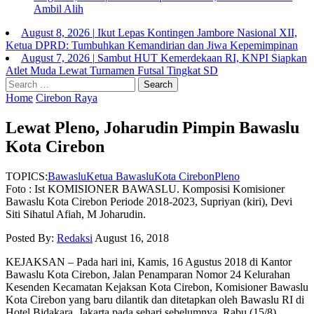
Ambil Alih
August 8, 2026
|
Ikut Lepas Kontingen Jambore Nasional XII,
Ketua DPRD: Tumbuhkan Kemandirian dan Jiwa Kepemimpinan
August 7, 2026
|
Sambut HUT Kemerdekaan RI, KNPI Siapkan
Atlet Muda Lewat Turnamen Futsal Tingkat SD
Search
for:
Home
Cirebon Raya
Lewat Pleno, Joharudin Pimpin Bawaslu
Kota Cirebon
TOPICS:
Bawaslu
Ketua Bawaslu
Kota Cirebon
Pleno
Foto : Ist KOMISIONER BAWASLU. Komposisi Komisioner
Bawaslu Kota Cirebon Periode 2018-2023, Supriyan (kiri), Devi
Siti Sihatul Afiah, M Joharudin.
Posted By:
Redaksi
August 16, 2018
KEJAKSAN – Pada hari ini, Kamis, 16 Agustus 2018 di Kantor
Bawaslu Kota Cirebon, Jalan Penamparan Nomor 24 Kelurahan
Kesenden Kecamatan Kejaksan Kota Cirebon, Komisioner Bawaslu
Kota Cirebon yang baru dilantik dan ditetapkan oleh Bawaslu RI di
Hotel Bidakara, Jakarta pada sehari sebelumnya, Rabu (15/8),