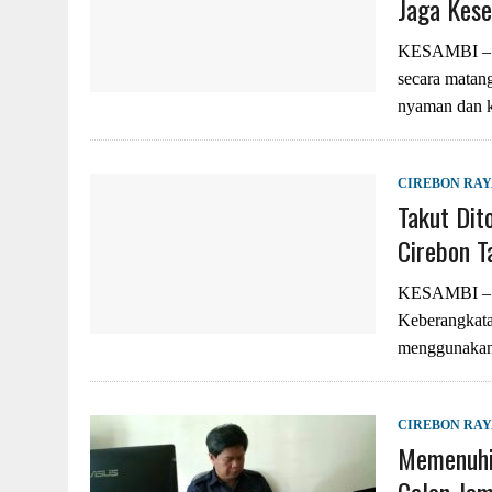
Jaga Kes
KESAMBI – Ke
secara matang
nyaman dan 
CIREBON RA
Takut Dit
Cirebon T
KESAMBI – Me
Keberangkatan
menggunakan 
CIREBON RA
Memenuhi