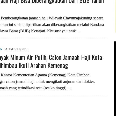
aah Haji Bisa Diberangkatkan Dari BIJB Tahun
emberangkatan jamaah haji Wilayah Ciayumajakuning secara
tahun ini sudah dipastikan akan diberangkatkan melalui Bandara
l Jawa Barat (BIJB) Kertajati. Khususnya untuk…
YA
AUGUST 6, 2018
yak Minum Air Putih, Calon Jamaah Haji Kota
ihimbau Ikuti Arahan Kemenag
antor Kementerian Agama (Kemenag) Kota Cirebon
r calon jamaah haji untuk mengikuti anjuran dari dokter,
aah yang terindikasi resti (resiko tinggi)….