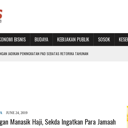
KONOMI BISNIS
BUDAYA
KEBIJAKAN PUBLIK
SOSOK
KESE
IDESAK AMBIL ALIH
RU DAN PERKUAT JEJARING
ON BUKA SEKOLAH RAKYAT TERINTEGRASI 1
LET MUDA LEWAT TURNAMEN FUTSAL TINGKAT SD
PENINGKATAN PAD SEBATAS RETORIKA TAHUNAN
YA
JUNE 24, 2019
gan Manasik Haji, Sekda Ingatkan Para Jamaah