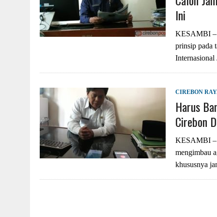
Calon Jam
Ini
KESAMBI – P
prinsip pada 
Internasiona
CIREBON RA
Harus Ban
Cirebon D
KESAMBI – K
mengimbau aga
khususnya jam