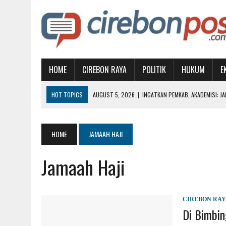
HOME
CIREBON RAYA
POLITIK
HUKUM
E
HOT TOPICS
AUGUST 3, 2026
|
GTC MEMPERIHATINKAN, PEMKOT D
AUGUST 1, 2026
|
MUBES IKA UGJ: SATUKAN ALUMNI, PILIH KETUA BA
AUGUST 1, 2026
|
WUJUDKAN PENDIDIKAN BERKUALITAS, BUPATI IMR
HOME
JAMAAH HAJI
AUGUST 7, 2026
|
SAMBUT HUT KEMERDEKAAN RI, KNPI SIAPKAN AT
Jamaah Haji
AUGUST 5, 2026
|
INGATKAN PEMKAB, AKADEMISI: JANGAN JADIKAN 
CIREBON RA
Di Bimbin