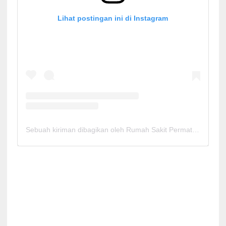
Lihat postingan ini di Instagram
Sebuah kiriman dibagikan oleh Rumah Sakit Permata Cirebon (@rspermatacirebon)