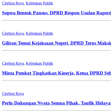
Cirebon Raya
,
Kebijakan Publik
Segera Bentuk Pansus, DPRD Respon Usulan Raperda 
Cirebon Raya
,
Kebijakan Publik
Giliran Temui Kejaksaan Negeri, DPRD Terus Maks
Cirebon Raya
,
Kebijakan Publik
Minta Pemkot Tingkatkan Kinerja, Ketua DPRD Seb
Cirebon Raya
Perlu Dukungan Nyata Semua Pihak, Taufik Hiday