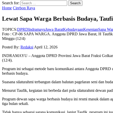
Search for:
Home
Cirebon Raya
Lewat Sapa Warga Berbasis Budaya, Taufi
TOPICS:
DPRD
Indramayu
Jawa Barat
Kebudayaan
Kesenian
Sapa Wa
Foto : CP-06 SAPA WARGA. Anggota DPRD Jawa Barat, H Taufik Hid
Minggu (12/4)
Posted By:
Redaksi
April 12, 2026
INDRAMAYU – Anggota DPRD Provinsi Jawa Barat Fraksi Golkar H
(12/4).
Program ini sebagai metode baru komunikasi antara Anggota DPRD d
berbasis budaya.
Suasana silaturahmi terbangun dalam balutan pagelaran seni dan buda
Menurut Taufik, kegiatan ini berbeda dari pola silaturahmi dewan pad
Program dewan sapa warga berbasis budaya ini resmi masuk dalam a
tiga bulan sekali.
Tidak hanya sebagai sarana komunikasi, lanjut Taufik, program ini