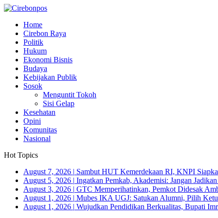
Home
Cirebon Raya
Politik
Hukum
Ekonomi Bisnis
Budaya
Kebijakan Publik
Sosok
Menguntit Tokoh
Sisi Gelap
Kesehatan
Opini
Komunitas
Nasional
Hot Topics
August 7, 2026
|
Sambut HUT Kemerdekaan RI, KNPI Siapkan
August 5, 2026
|
Ingatkan Pemkab, Akademisi: Jangan Jadika
August 3, 2026
|
GTC Memperihatinkan, Pemkot Didesak Ambi
August 1, 2026
|
Mubes IKA UGJ: Satukan Alumni, Pilih Ketua
August 1, 2026
|
Wujudkan Pendidikan Berkualitas, Bupati Imr