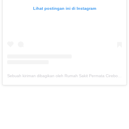
Lihat postingan ini di Instagram
Sebuah kiriman dibagikan oleh Rumah Sakit Permata Cirebon (@rspermatacirebon)