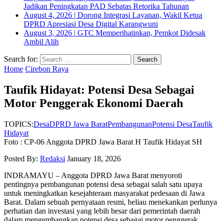
Jadikan Peningkatan PAD Sebatas Retorika Tahunan
August 4, 2026
|
Dorong Integrasi Layanan, Wakil Ketua
DPRD Apresiasi Desa Digital Karangwuni
August 3, 2026
|
GTC Memperihatinkan, Pemkot Didesak
Ambil Alih
Search for:
Home
Cirebon Raya
Taufik Hidayat: Potensi Desa Sebagai
Motor Penggerak Ekonomi Daerah
TOPICS:
Desa
DPRD Jawa Barat
Pembangunan
Potensi Desa
Taufik
Hidayat
Foto : CP-06 Anggota DPRD Jawa Barat H Taufik Hidayat SH
Posted By:
Redaksi
January 18, 2026
INDRAMAYU – Anggota DPRD Jawa Barat menyoroti
pentingnya pembangunan potensi desa sebagai salah satu upaya
untuk meningkatkan kesejahteraan masyarakat pedesaan di Jawa
Barat. Dalam sebuah pernyataan resmi, beliau menekankan perlunya
perhatian dan investasi yang lebih besar dari pemerintah daerah
dalam mengembangkan potensi desa sebagai motor penggerak