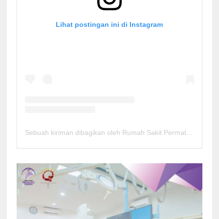
Lihat postingan ini di Instagram
Sebuah kiriman dibagikan oleh Rumah Sakit Permata Cirebon (@rspermatacirebon)