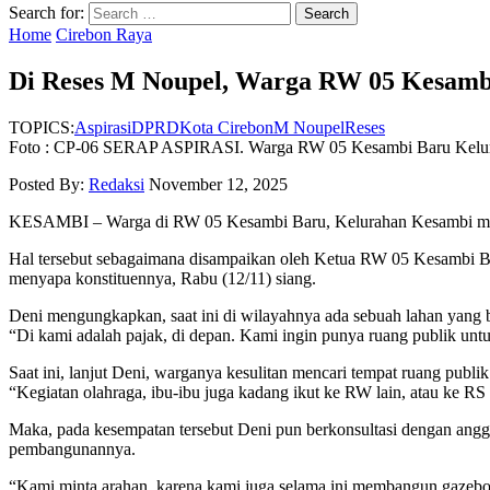
Search for:
Home
Cirebon Raya
Di Reses M Noupel, Warga RW 05 Kesamb
TOPICS:
Aspirasi
DPRD
Kota Cirebon
M Noupel
Reses
Foto : CP-06 SERAP ASPIRASI. Warga RW 05 Kesambi Baru Kelurah
Posted By:
Redaksi
November 12, 2025
KESAMBI – Warga di RW 05 Kesambi Baru, Kelurahan Kesambi mengi
Hal tersebut sebagaimana disampaikan oleh Ketua RW 05 Kesambi
menyapa konstituennya, Rabu (12/11) siang.
Deni mengungkapkan, saat ini di wilayahnya ada sebuah lahan yang b
“Di kami adalah pajak, di depan. Kami ingin punya ruang publik untu
Saat ini, lanjut Deni, warganya kesulitan mencari tempat ruang publi
“Kegiatan olahraga, ibu-ibu juga kadang ikut ke RW lain, atau ke RS
Maka, pada kesempatan tersebut Deni pun berkonsultasi dengan anggo
pembangunannya.
“Kami minta arahan, karena kami juga selama ini membangun gazebo d