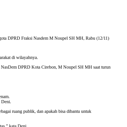
nggota DPRD Fraksi Nasdem M Noupel SH MH, Rabu (12/11)
rakat di wilayahnya.
ksi NasDem DPRD Kota Cirebon, M Noupel SH MH saat turun
senam.
 Deni.
bagai ruang publik, dan apakah bisa dibantu untuk
as,” kata Deni.