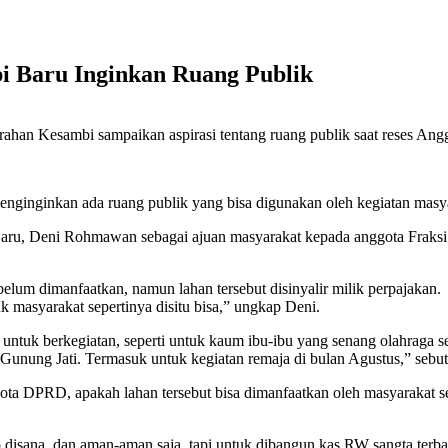
i Baru Inginkan Ruang Publik
an Kesambi sampaikan aspirasi tentang ruang publik saat reses A
nginkan ada ruang publik yang bisa digunakan oleh kegiatan masya
 Baru, Deni Rohmawan sebagai ajuan masyarakat kepada anggota Fra
elum dimanfaatkan, namun lahan tersebut disinyalir milik perpajakan.
k masyarakat sepertinya disitu bisa,” ungkap Deni.
k untuk berkegiatan, seperti untuk kaum ibu-ibu yang senang olahraga 
 Gunung Jati. Termasuk untuk kegiatan remaja di bulan Agustus,” sebut
ta DPRD, apakah lahan tersebut bisa dimanfaatkan oleh masyarakat se
isana, dan aman-aman saja, tapi untuk dibangun kas RW sangta terbat