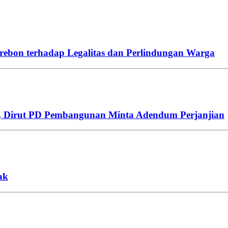
ebon terhadap Legalitas dan Perlindungan Warga
n, Dirut PD Pembangunan Minta Adendum Perjanjian
ak