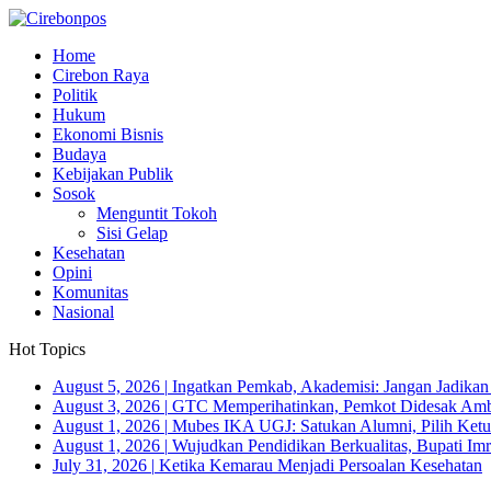
Home
Cirebon Raya
Politik
Hukum
Ekonomi Bisnis
Budaya
Kebijakan Publik
Sosok
Menguntit Tokoh
Sisi Gelap
Kesehatan
Opini
Komunitas
Nasional
Hot Topics
August 5, 2026
|
Ingatkan Pemkab, Akademisi: Jangan Jadika
August 3, 2026
|
GTC Memperihatinkan, Pemkot Didesak Ambi
August 1, 2026
|
Mubes IKA UGJ: Satukan Alumni, Pilih Ketua
August 1, 2026
|
Wujudkan Pendidikan Berkualitas, Bupati Imr
July 31, 2026
|
Ketika Kemarau Menjadi Persoalan Kesehatan