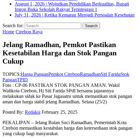
August 1, 2026
|
Wujudkan Pendidikan Berkualitas, Bupati
Imron Buka Sekolah Rakyat Terintegrasi 1
July 31, 2026
|
Ketika Kemarau Menjadi Persoalan Kesehatan
Search for:
Home
Cirebon Raya
Jelang Ramadhan, Pemkot Pastikan
Kesetabilan Harga dan Stok Pangan
Cukup
TOPICS:
Harga Pangan
Pemkot Cirebon
Ramadhan
Siti Farida
Stok
Pangan
TPID
Foto : CP-06 PASTIKAN STOK PANGAN AMAN. Wakil
Walikota Cirebon, Hj Siti Farida SPdI bersama jajarannya
melakukan sidak ke Pasar Jagasatru untuk memastikan stok pangan
aman dan harga stabil jelang Ramadhan, Selasa (25/2)
Posted By:
Redaksi
February 25, 2025
PEKALIPAN – Jelang Bulan Suci Ramadhan, Pemerintah Kota
Cirebon memastikan kestabilan harga dan ketersediaan stok pangan
yang cukup bagi masyarakat.