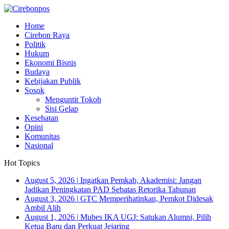
Home
Cirebon Raya
Politik
Hukum
Ekonomi Bisnis
Budaya
Kebijakan Publik
Sosok
Menguntit Tokoh
Sisi Gelap
Kesehatan
Opini
Komunitas
Nasional
Hot Topics
August 5, 2026
|
Ingatkan Pemkab, Akademisi: Jangan
Jadikan Peningkatan PAD Sebatas Retorika Tahunan
August 3, 2026
|
GTC Memperihatinkan, Pemkot Didesak
Ambil Alih
August 1, 2026
|
Mubes IKA UGJ: Satukan Alumni, Pilih
Ketua Baru dan Perkuat Jejaring