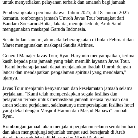
untuk menyediakan pelayanan terbaik dan amanah bagi jamaah.
Pemberangkatan perdana diawal Tahun 2025, di 18 Januari 2025
kemarin, rombongan jamaah Umroh Javas Tour berangkat dari
Bandara Soekarno-Hatta, Jakarta, menuju Jeddah, Arab Saudi
menggunakan maskapai Garuda Indonesia.
Selain bulan Januari, akan ada keberangkatan di bulan Februari dan
Maret menggunakan maskapai Saudia Airlines.
General Manajer Javas Tour, Ryan Haryanto menyampaikan, terima
kasih kepada para jamaah yang telah memilih layanan Javas Tour.
“Kami berharap jamaah dapat menjalankan ibadah Umroh dengan
lancar dan mendapatkan pengalaman spiritual yang mendalam,”
ujarnya.
Javas Tour menjamin kenyamanan dan keselamatan jamaah selama
perjalanan. “Kami telah mempersiapkan segala fasilitas dan
pelayanan terbaik untuk memastikan jamaah merasa nyaman dan
aman selama perjalanan, salahsatunya mempersiapkan fasilitas hotel
yang dekat dengan Masjidil Haram dan Masjid Nabawi” tambah
Ryan.
Rombongan jamaah akan menjalani perjalanan selama sembilan hari
dan akan mengunjungi sejumlah tempat suci bersejarah di Arab
Saudi, termasuk Masjidil Haram dan Masjid Nabawi.