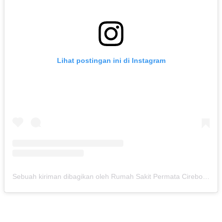
Lihat postingan ini di Instagram
Sebuah kiriman dibagikan oleh Rumah Sakit Permata Cirebon (@rspermatacirebon)