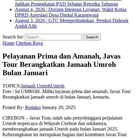
Jadikan Peningkatan PAD Sebatas Retorika Tahunan
August 4, 2026
|
Dorong Integrasi Layanan, Wakil Ketua
DPRD Apresiasi Desa Digital Karangwuni
August 3, 2026
|
GTC Memperihatinkan, Pemkot Didesak
Ambil Alih
Search for:
Home
Cirebon Raya
Pelayanan Prima dan Amanah, Javas
Tour Berangkatkan Jamaah Umroh
Bulan Januari
TOPICS:
Jamaah Umroh
Umroh
Foto : Ist UMROH. Miliki layanan prima dan amanah, Javas Tour
Berangkatkan jamaah umroh di bulan Januari, kemarin.
Posted By:
Redaksi
January 20, 2025
CIREBON – Javas Tour, salah satu penyelenggara perjalanan
Umroh terpercaya di Wilayah Cirebon dan sekitarnya,
memberangkatkan jamaah Umroh pada bulan Januari 2025.
Keberangkatan ini merupakan bagian dari komitmen Javas Tour