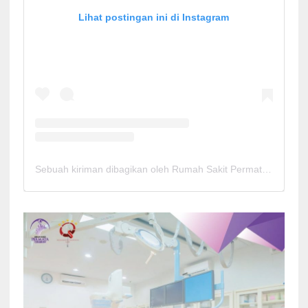
Lihat postingan ini di Instagram
Sebuah kiriman dibagikan oleh Rumah Sakit Permata Cirebon (@rspermatacirebon)