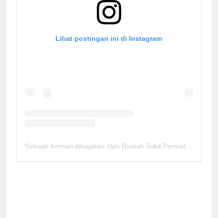
Lihat postingan ini di Instagram
Sebuah kiriman dibagikan oleh Rumah Sakit Permata Cirebon (@rspermatacirebon)