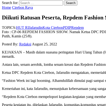
Search for:
Home
Cirebon Raya
Diikuti Ratusan Peserta, Repdem Fashio
TOPICS:
HUT RI
Jafarudin
Kota Cirebon
PDIP
Repdem
Foto : CP-06 REPDEM FASHION SHOW. Namak Ketua DPC PDIP Kota
Putih, Kamis (25/8).
Posted By:
Redaksi
August 25, 2022
KEJAKSAN – Masih dalam suasana peringatan Hari Ulang Tahun (H
menarik.
Antara lain, senam aerobik, lomba senam kreasi dan Repdem Fashio
Ketua DPC Repdem Kota Cirebon, Jafarudin mengatakan, memeriahk
“Fashion Week ini lagi booming. Alhamdulillah dimulai pagi sampai s
Kemeriahan ini, kata Jafarudin, menunjukan kebersamaan yang sangat
“Repdem Kota Cirebon mempelopori kegiatan-kegiatan yang membaw
Peserta kegiatan itu, dijelaskan Jafarudin, komunitas-komunitas sena