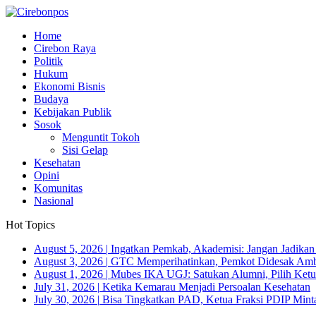
Home
Cirebon Raya
Politik
Hukum
Ekonomi Bisnis
Budaya
Kebijakan Publik
Sosok
Menguntit Tokoh
Sisi Gelap
Kesehatan
Opini
Komunitas
Nasional
Hot Topics
August 5, 2026
|
Ingatkan Pemkab, Akademisi: Jangan Jadika
August 3, 2026
|
GTC Memperihatinkan, Pemkot Didesak Ambi
August 1, 2026
|
Mubes IKA UGJ: Satukan Alumni, Pilih Ketua
July 31, 2026
|
Ketika Kemarau Menjadi Persoalan Kesehatan
July 30, 2026
|
Bisa Tingkatkan PAD, Ketua Fraksi PDIP Minta