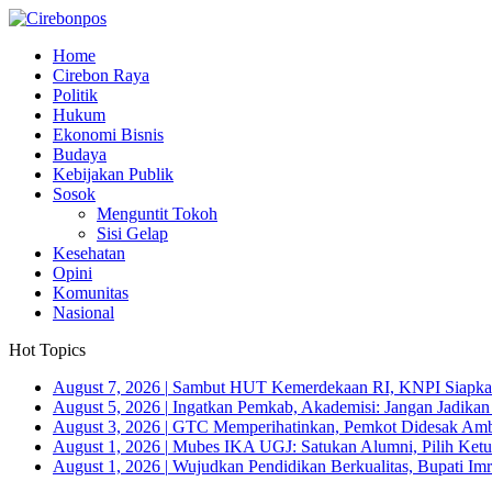
Home
Cirebon Raya
Politik
Hukum
Ekonomi Bisnis
Budaya
Kebijakan Publik
Sosok
Menguntit Tokoh
Sisi Gelap
Kesehatan
Opini
Komunitas
Nasional
Hot Topics
August 7, 2026
|
Sambut HUT Kemerdekaan RI, KNPI Siapkan
August 5, 2026
|
Ingatkan Pemkab, Akademisi: Jangan Jadika
August 3, 2026
|
GTC Memperihatinkan, Pemkot Didesak Ambi
August 1, 2026
|
Mubes IKA UGJ: Satukan Alumni, Pilih Ketua
August 1, 2026
|
Wujudkan Pendidikan Berkualitas, Bupati Imr