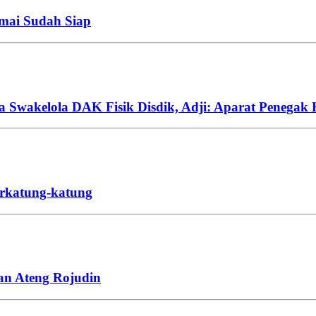
emai Sudah Siap
a Swakelola DAK Fisik Disdik, Adji: Aparat Penegak
rkatung-katung
an Ateng Rojudin