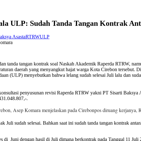
la ULP: Sudah Tanda Tangan Kontrak Ant
Baksya Asasta
RTRW
ULP
Komara
 tanda tangan kontrak soal Naskah Akademik Raperda RTRW, namun 
aturan daerah yang menyangkut hajat warga Kota Cirebon tersebut. D
aan (ULP) menyebutkan bahwa lelang sudah selesai Juli lalu dan suda
konsultasi penyusunan revisi Raperda RTRW yakni PT Sisarti Baksya
431.048.807,-.
irebon, Asep Komara menjelaskan pada Cirebonpos diruang kerjanya,
k Juli sudah selesai. Bahkan saat ini sudah tanda tangan kontrak an
i Juni dengan hasil di Juli dimana berkontrak pada Tanggal 11 Juli 