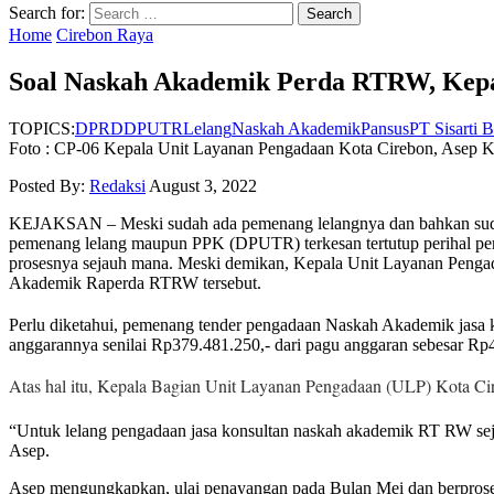
Search for:
Home
Cirebon Raya
Soal Naskah Akademik Perda RTRW, Kepa
TOPICS:
DPRD
DPUTR
Lelang
Naskah Akademik
Pansus
PT Sisarti 
Foto : CP-06 Kepala Unit Layanan Pengadaan Kota Cirebon, Asep 
Posted By:
Redaksi
August 3, 2022
KEJAKSAN – Meski sudah ada pemenang lelangnya dan bahkan sudan
pemenang lelang maupun PPK (DPUTR) terkesan tertutup perihal per
prosesnya sejauh mana. Meski demikan, Kepala Unit Layanan Pengad
Akademik Raperda RTRW tersebut.
Perlu diketahui, pemenang tender pengadaan Naskah Akademik jasa 
anggarannya senilai Rp379.481.250,- dari pagu anggaran sebesar Rp
Atas hal itu, Kepala Bagian Unit Layanan Pengadaan (ULP) Kota C
“Untuk lelang pengadaan jasa konsultan naskah akademik RT RW seja
Asep.
Asep mengungkapkan, ulai penayangan pada Bulan Mei dan berproses d