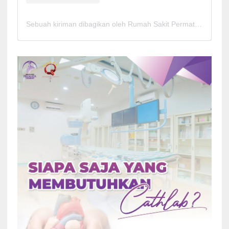
Sebuah kiriman dibagikan oleh Rumah Sakit Permata Cirebon (@rspermatacirebon)