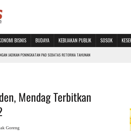
KONOMI BISNIS
BUDAYA
KEBIJAKAN PUBLIK
SOSOK
KESE
ANGAN JADIKAN PENINGKATAN PAD SEBATAS RETORIKA TAHUNAN
LIH
RU DAN PERKUAT JEJARING
ON BUKA SEKOLAH RAKYAT TERINTEGRASI 1
iden, Mendag Terbitkan
LET MUDA LEWAT TURNAMEN FUTSAL TINGKAT SD
2
ak Goreng