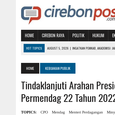
HOME
CIREBON RAYA
POLITIK
HUKUM
E
HOT TOPICS
AUGUST 5, 2026
|
INGATKAN PEMKAB, AKADEMISI: J
AUGUST 3, 2026
|
GTC MEMPERIHATINKAN, PEMKOT DIDESAK AMBIL A
AUGUST 1, 2026
|
MUBES IKA UGJ: SATUKAN ALUMNI, PILIH KETUA BA
HOME
KEBIJAKAN PUBLIK
AUGUST 1, 2026
|
WUJUDKAN PENDIDIKAN BERKUALITAS, BUPATI IMR
Tindaklanjuti Arahan Pres
AUGUST 7, 2026
|
SAMBUT HUT KEMERDEKAAN RI, KNPI SIAPKAN AT
Permendag 22 Tahun 202
TOPICS:
CPO
Mendag
Menteri Perdagangan
Miny