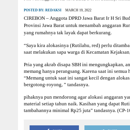
POSTED BY:
REDAKSI
MARCH 19, 2022
CIREBON – Anggota DPRD Jawa Barat Ir H Sri Bu
Provinsi Jawa Barat untuk menambah anggaran Rum
yang rumahnya tak layak dapat berkurang.
“Saya kira alokasinya (Rutilahu, red) perlu dita
saat melakukan sapa warga di Kecamatan Kejaksan,
Pria yang akrab disapa SBH ini mengungkapkan, a
memang hanya perangsang. Karena saat ini semua h
“Memang untuk saat ini sangat kecil dengan alokasi
bergotong-royong, ” tandasnya.
pihaknya pun mendorong agar alokasi anggaran ya
material setiap tahun naik. Kasihan yang dapat Ru
tambahannya minimal Rp25 juta” tandasnya. (CP-1