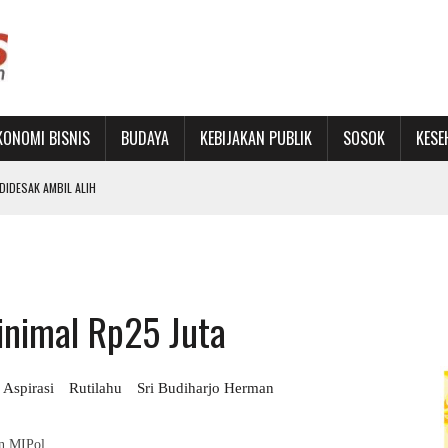
KONOMI BISNIS
BUDAYA
KEBIJAKAN PUBLIK
SOSOK
KESE
IDESAK AMBIL ALIH
RU DAN PERKUAT JEJARING
SET KAWASAN STADION BIMA DIKELOLA PROFESIONAL
inimal Rp25 Juta
PENINGKATAN PAD SEBATAS RETORIKA TAHUNAN
Aspirasi
Rutilahu
Sri Budiharjo Herman
an MIPol