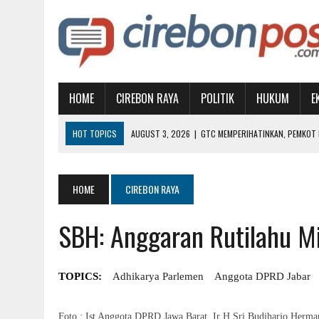
HOME
CIREBON RAYA
POLITIK
HUKUM
E
HOT TOPICS
AUGUST 3, 2026
|
GTC MEMPERIHATINKAN, PEMKOT D
AUGUST 1, 2026
|
MUBES IKA UGJ: SATUKAN ALUMNI, PILIH KETUA BA
JULY 31, 2026
|
KETIKA KEMARAU MENJADI PERSOALAN KESEHATAN
HOME
CIREBON RAYA
JULY 30, 2026
|
BISA TINGKATKAN PAD, KETUA FRAKSI PDIP MINTA A
SBH: Anggaran Rutilahu M
AUGUST 5, 2026
|
INGATKAN PEMKAB, AKADEMISI: JANGAN JADIKAN 
TOPICS:
Adhikarya Parlemen
Anggota DPRD Jabar
Foto : Ist Anggota DPRD Jawa Barat, Ir H Sri Budiharjo Herm