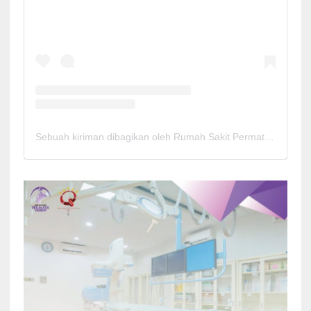
Sebuah kiriman dibagikan oleh Rumah Sakit Permata Cirebon (@rspermatacirebon)