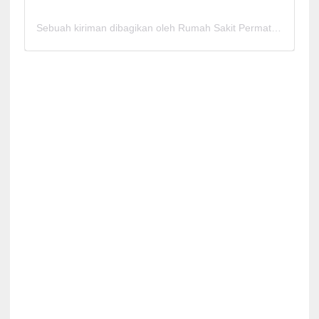
Sebuah kiriman dibagikan oleh Rumah Sakit Permata Cirebon (@rspermatacirebon)