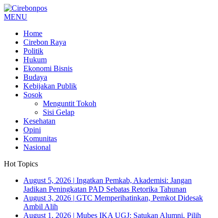
MENU
Home
Cirebon Raya
Politik
Hukum
Ekonomi Bisnis
Budaya
Kebijakan Publik
Sosok
Menguntit Tokoh
Sisi Gelap
Kesehatan
Opini
Komunitas
Nasional
Hot Topics
August 5, 2026
|
Ingatkan Pemkab, Akademisi: Jangan
Jadikan Peningkatan PAD Sebatas Retorika Tahunan
August 3, 2026
|
GTC Memperihatinkan, Pemkot Didesak
Ambil Alih
August 1, 2026
|
Mubes IKA UGJ: Satukan Alumni, Pilih