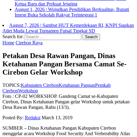
Ketua Baru dan Perkuat Jejaring
August 1, 2026
|
Wujudkan Pendidikan Berkualitas, Bupati
Imron Buka Sekolah Rakyat Terintegrasi 1
August 7, 2026
|
Sambut HUT Kemerdekaan RI, KNPI Siapkan
Atlet Muda Lewat Turnamen Futsal Tingkat SD
Search for:
Home
Cirebon Raya
Petakan Desa Rawan Pangan, Dinas
Ketahanan Pangan Bersama Camat Se-
Cirebon Gelar Workshop
TOPICS:
Kabupaten Cirebon
Ketahanan Pangan
Pemkab
Cirebon
Workshop
Foto : CP-02 WORKSHOP. Gandeng Camat se-Kabupaten
Cirebon, Dinas Ketahanan Pangan gelar Workshop untuk petakan
Desa Rawan Pangan, Rabu (13/3).
Posted By:
Redaksi
March 13, 2019
SUMBER – Dinas Ketahanan Pangan Kabupaten Cirebon
menggelar acara Workshop Food Security And Verherability Atlas