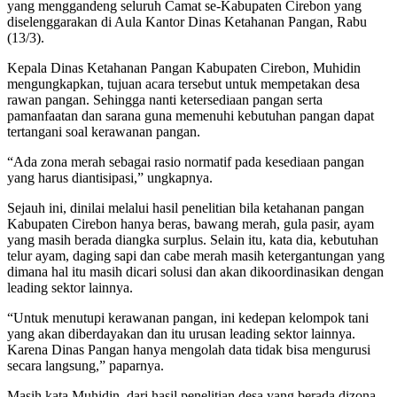
yang menggandeng seluruh Camat se-Kabupaten Cirebon yang
diselenggarakan di Aula Kantor Dinas Ketahanan Pangan, Rabu
(13/3).
Kepala Dinas Ketahanan Pangan Kabupaten Cirebon, Muhidin
mengungkapkan, tujuan acara tersebut untuk mempetakan desa
rawan pangan. Sehingga nanti ketersediaan pangan serta
pamanfaatan dan sarana guna memenuhi kebutuhan pangan dapat
tertangani soal kerawanan pangan.
“Ada zona merah sebagai rasio normatif pada kesediaan pangan
yang harus diantisipasi,” ungkapnya.
Sejauh ini, dinilai melalui hasil penelitian bila ketahanan pangan
Kabupaten Cirebon hanya beras, bawang merah, gula pasir, ayam
yang masih berada diangka surplus. Selain itu, kata dia, kebutuhan
telur ayam, daging sapi dan cabe merah masih ketergantungan yang
dimana hal itu masih dicari solusi dan akan dikoordinasikan dengan
leading sektor lainnya.
“Untuk menutupi kerawanan pangan, ini kedepan kelompok tani
yang akan diberdayakan dan itu urusan leading sektor lainnya.
Karena Dinas Pangan hanya mengolah data tidak bisa mengurusi
secara langsung,” paparnya.
Masih kata Muhidin, dari hasil penelitian desa yang berada dizona