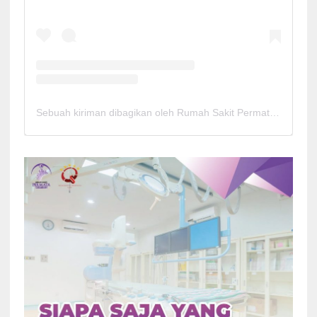
Sebuah kiriman dibagikan oleh Rumah Sakit Permata Cirebon (@rspermatacirebon)