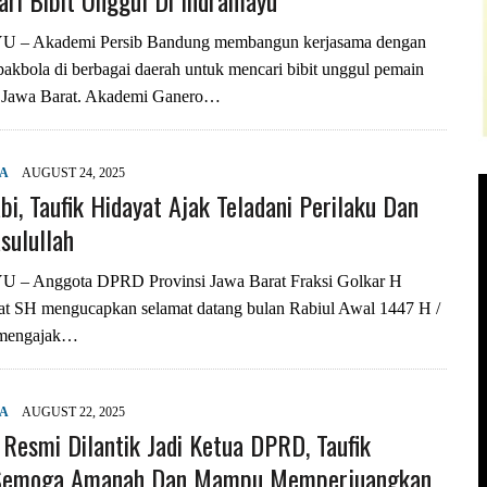
ari Bibit Unggul Di Indramayu
– Akademi Persib Bandung membangun kerjasama dengan
akbola di berbagai daerah untuk mencari bibit unggul pemain
i Jawa Barat. Akademi Ganero…
YA
AUGUST 24, 2025
bi, Taufik Hidayat Ajak Teladani Perilaku Dan
sulullah
 Anggota DPRD Provinsi Jawa Barat Fraksi Golkar H
at SH mengucapkan selamat datang bulan Rabiul Awal 1447 H /
 mengajak…
YA
AUGUST 22, 2025
 Resmi Dilantik Jadi Ketua DPRD, Taufik
 Semoga Amanah Dan Mampu Memperjuangkan