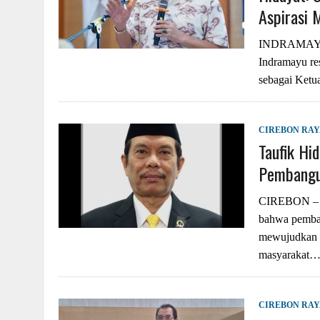
Aspirasi 
INDRAMAYU 
Indramayu re
sebagai Ket
CIREBON RA
Taufik Hi
Pembangu
CIREBON – A
bahwa pemban
mewujudkan 
masyarakat…
CIREBON RA