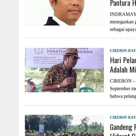
Pantura H
INDRAMAYU –
menegaskan p
sebagai upaya
CIREBON RA
Hari Pela
Adalah M
CIREBON – Pe
September me
bahwa pelan
CIREBON RA
Gandeng P