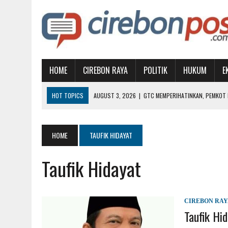
HOME
CIREBON RAYA
POLITIK
HUKUM
E
HOT TOPICS
AUGUST 3, 2026
|
GTC MEMPERIHATINKAN, PEMKOT D
AUGUST 1, 2026
|
MUBES IKA UGJ: SATUKAN ALUMNI, PILIH KETUA BA
JULY 31, 2026
|
KETIKA KEMARAU MENJADI PERSOALAN KESEHATAN
HOME
TAUFIK HIDAYAT
JULY 30, 2026
|
BISA TINGKATKAN PAD, KETUA FRAKSI PDIP MINTA A
Taufik Hidayat
AUGUST 5, 2026
|
INGATKAN PEMKAB, AKADEMISI: JANGAN JADIKAN 
CIREBON RA
Taufik Hi