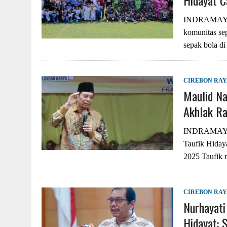
Hidayat C
INDRAMAYU 
komunitas sep
sepak bola d
CIREBON RA
Maulid Na
Akhlak Ra
INDRAMAYU –
Taufik Hiday
2025 Taufik
CIREBON RA
Nurhayati
Hidayat: