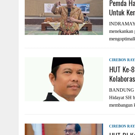
Pemda Har
Untuk Ke
INDRAMAYU –
menekankan p
mengoptimalk
CIREBON RA
HUT Ke-80
Kolabora
BANDUNG – A
Hidayat SH b
membangun k
CIREBON RA