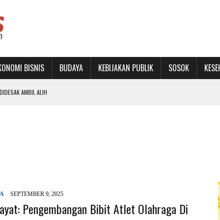
KONOMI BISNIS
BUDAYA
KEBIJAKAN PUBLIK
SOSOK
KESE
IDESAK AMBIL ALIH
RU DAN PERKUAT JEJARING
SET KAWASAN STADION BIMA DIKELOLA PROFESIONAL
PENINGKATAN PAD SEBATAS RETORIKA TAHUNAN
YA
SEPTEMBER 9, 2025
dayat: Pengembangan Bibit Atlet Olahraga Di