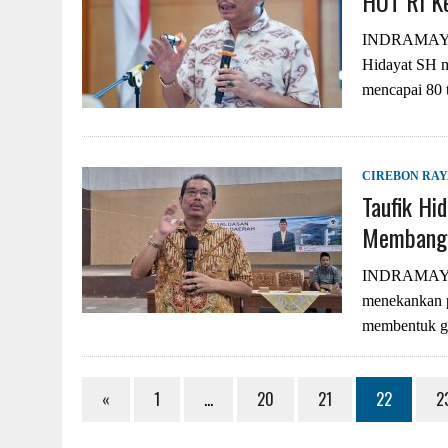
HUT RI Ke
INDRAMAYU –
Hidayat SH m
mencapai 80 
CIREBON RA
Taufik Hi
Membangu
INDRAMAYU –
menekankan p
membentuk ge
«
1
…
20
21
22
2