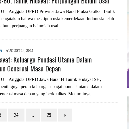
-80, Taufik Hidayat: Perjuangan Belum Usai
 Anggota DPRD Provinsi Jawa Barat Fraksi Golkar Taufik
engatakan bahwa meskipun usia kemerdekaan Indonesia telah
tahun, perjuangan belumlah usai….
YA
AUGUST 14, 2025
dayat: Keluarga Pondasi Utama Dalam
n Generasi Masa Depan
 Anggota DPRD Jawa Barat H Taufik Hidayat SH,
entingnya peran keluarga sebagai pondasi utama dalam
nerasi masa depan yang berkualitas. Menurutnya,…
3
24
…
29
»