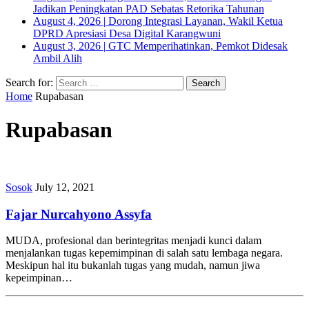
Jadikan Peningkatan PAD Sebatas Retorika Tahunan
August 4, 2026
|
Dorong Integrasi Layanan, Wakil Ketua
DPRD Apresiasi Desa Digital Karangwuni
August 3, 2026
|
GTC Memperihatinkan, Pemkot Didesak
Ambil Alih
Search for:
Home
Rupabasan
Rupabasan
Sosok
July 12, 2021
Fajar Nurcahyono Assyfa
MUDA, profesional dan berintegritas menjadi kunci dalam
menjalankan tugas kepemimpinan di salah satu lembaga negara.
Meskipun hal itu bukanlah tugas yang mudah, namun jiwa
kepeimpinan…