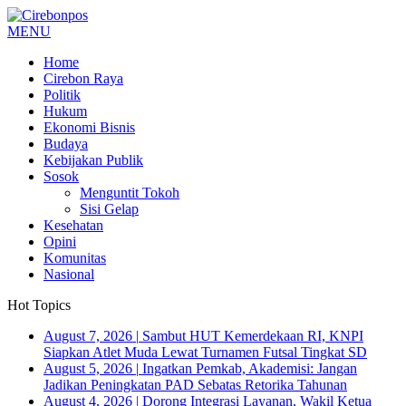
MENU
Home
Cirebon Raya
Politik
Hukum
Ekonomi Bisnis
Budaya
Kebijakan Publik
Sosok
Menguntit Tokoh
Sisi Gelap
Kesehatan
Opini
Komunitas
Nasional
Hot Topics
August 7, 2026
|
Sambut HUT Kemerdekaan RI, KNPI
Siapkan Atlet Muda Lewat Turnamen Futsal Tingkat SD
August 5, 2026
|
Ingatkan Pemkab, Akademisi: Jangan
Jadikan Peningkatan PAD Sebatas Retorika Tahunan
August 4, 2026
|
Dorong Integrasi Layanan, Wakil Ketua