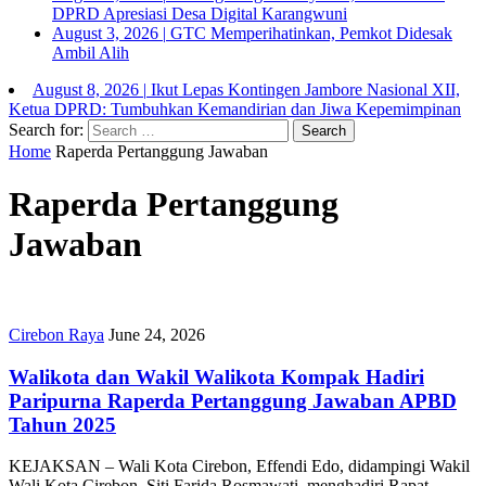
DPRD Apresiasi Desa Digital Karangwuni
August 3, 2026
|
GTC Memperihatinkan, Pemkot Didesak
Ambil Alih
August 8, 2026
|
Ikut Lepas Kontingen Jambore Nasional XII,
Ketua DPRD: Tumbuhkan Kemandirian dan Jiwa Kepemimpinan
Search for:
Home
Raperda Pertanggung Jawaban
Raperda Pertanggung
Jawaban
Cirebon Raya
June 24, 2026
Walikota dan Wakil Walikota Kompak Hadiri
Paripurna Raperda Pertanggung Jawaban APBD
Tahun 2025
KEJAKSAN – Wali Kota Cirebon, Effendi Edo, didampingi Wakil
Wali Kota Cirebon, Siti Farida Rosmawati, menghadiri Rapat