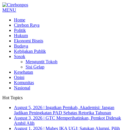
MENU
Home
Cirebon Raya
Politik
Hukum
Ekonomi Bisnis
Budaya
Kebijakan Publik
Sosok
Menguntit Tokoh
Sisi Gelap
Kesehatan
Opini
Komunitas
Nasional
Hot Topics
August 5, 2026
|
Ingatkan Pemkab, Akademisi: Jangan
Jadikan Peningkatan PAD Sebatas Retorika Tahunan
August 3, 2026
|
GTC Memperihatinkan, Pemkot Didesak
Ambil Alih
August 1, 2026
|
Mubes IKA UGJ: Satukan Alumni, Pilih