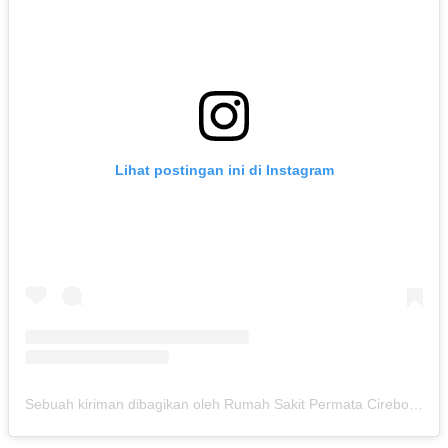
Lihat postingan ini di Instagram
Sebuah kiriman dibagikan oleh Rumah Sakit Permata Cirebon (@rspermatacirebon)