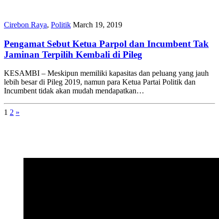
Cirebon Raya
,
Politik
March 19, 2019
Pengamat Sebut Ketua Parpol dan Incumbent Tak
Jaminan Terpilih Kembali di Pileg
KESAMBI – Meskipun memiliki kapasitas dan peluang yang jauh
lebih besar di Pileg 2019, namun para Ketua Partai Politik dan
Incumbent tidak akan mudah mendapatkan…
1
2
»