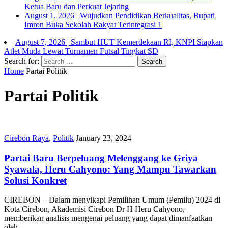
Ketua Baru dan Perkuat Jejaring
August 1, 2026
|
Wujudkan Pendidikan Berkualitas, Bupati
Imron Buka Sekolah Rakyat Terintegrasi 1
August 7, 2026
|
Sambut HUT Kemerdekaan RI, KNPI Siapkan
Atlet Muda Lewat Turnamen Futsal Tingkat SD
Search for:
Home
Partai Politik
Partai Politik
Cirebon Raya
,
Politik
January 23, 2024
Partai Baru Berpeluang Melenggang ke Griya
Syawala, Heru Cahyono: Yang Mampu Tawarkan
Solusi Konkret
CIREBON – Dalam menyikapi Pemilihan Umum (Pemilu) 2024 di
Kota Cirebon, Akademisi Cirebon Dr H Heru Cahyono,
memberikan analisis mengenai peluang yang dapat dimanfaatkan
oleh…