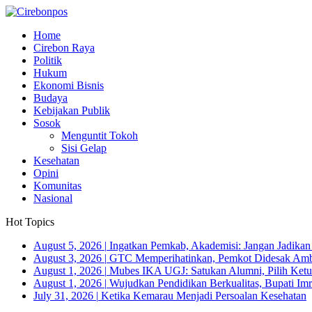
Home
Cirebon Raya
Politik
Hukum
Ekonomi Bisnis
Budaya
Kebijakan Publik
Sosok
Menguntit Tokoh
Sisi Gelap
Kesehatan
Opini
Komunitas
Nasional
Hot Topics
August 5, 2026
|
Ingatkan Pemkab, Akademisi: Jangan Jadika
August 3, 2026
|
GTC Memperihatinkan, Pemkot Didesak Ambi
August 1, 2026
|
Mubes IKA UGJ: Satukan Alumni, Pilih Ketua
August 1, 2026
|
Wujudkan Pendidikan Berkualitas, Bupati Imr
July 31, 2026
|
Ketika Kemarau Menjadi Persoalan Kesehatan