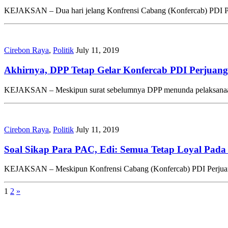
KEJAKSAN – Dua hari jelang Konfrensi Cabang (Konfercab) PDI Per
Cirebon Raya
,
Politik
July 11, 2019
Akhirnya, DPP Tetap Gelar Konfercab PDI Perjuang
KEJAKSAN – Meskipun surat sebelumnya DPP menunda pelaksanaan 
Cirebon Raya
,
Politik
July 11, 2019
Soal Sikap Para PAC, Edi: Semua Tetap Loyal Pad
KEJAKSAN – Meskipun Konfrensi Cabang (Konfercab) PDI Perjuang
1
2
»