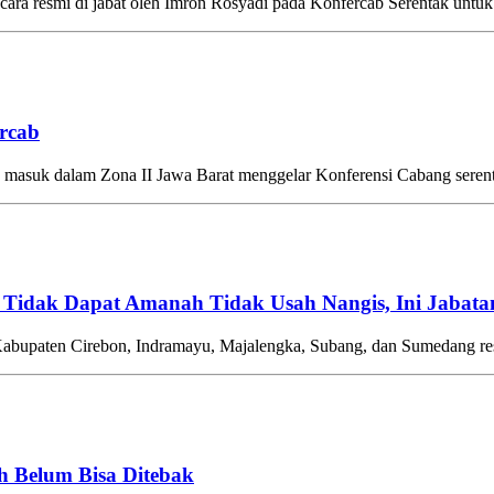
esmi di jabat oleh Imron Rosyadi pada Konfercab Serentak untuk 
rcab
suk dalam Zona II Jawa Barat menggelar Konferensi Cabang serenta
Tidak Dapat Amanah Tidak Usah Nangis, Ini Jabatan
aten Cirebon, Indramayu, Majalengka, Subang, dan Sumedang resmi
h Belum Bisa Ditebak