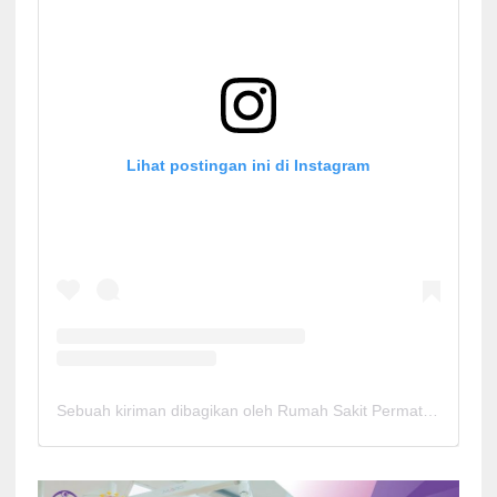
Lihat postingan ini di Instagram
Sebuah kiriman dibagikan oleh Rumah Sakit Permata Cirebon (@rspermatacirebon)