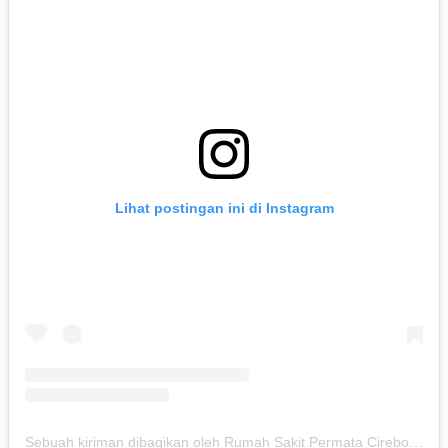
Lihat postingan ini di Instagram
Sebuah kiriman dibagikan oleh Rumah Sakit Permata Cirebon (@rspermatacirebon)