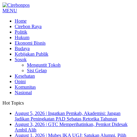
MENU
Home
Cirebon Raya
Politik
Hukum
Ekonomi Bisnis
Budaya
Kebijakan Publik
Sosok
Menguntit Tokoh
Sisi Gelap
Kesehatan
Opini
Komunitas
Nasional
Hot Topics
August 5, 2026
|
Ingatkan Pemkab, Akademisi: Jangan
Jadikan Peningkatan PAD Sebatas Retorika Tahunan
August 3, 2026
|
GTC Memperihatinkan, Pemkot Didesak
Ambil Alih
August 1, 2026
|
Mubes IKA UGJ: Satukan Alumni, Pilih