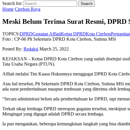
Search for:
Home
Cirebon Raya
Meski Belum Terima Surat Resmi, DPRD 
TOPICS:
DPRD
Gugatan Affiati
Ketua DPRD
Kota Cirebon
Pergantia
Foto : CP-06 Plt Sekretaris DPRD Kota Cirebon, Sutisna MSi
Posted By:
Redaksi
March 25, 2022
KEJAKSAN – Ketua DPRD Kota Cirebon yang sudah disetujui usul per
Tata Usaha Negara (PTUN).
Affiati melalui Tim Kuasa Hukumnya menggugat DPRD Kota Cirebon 
Atas hal tersebut, Plt Sekretaris DPRD Kota Cirebon, Sutisna MSi 
ada surat pemberitahuan maupun tembusan yang diterima oleh lemb
“Secara administrasi belum ada pemberitahuan ke DPRD, tapi memang s
Terkait sikap lembaga DPRD merespon gugatan tersebut, meskipun sec
Mengingat yang digugat adalah DPRD secara lembaga.
Ia pun mengatakan, beberapa kemungkinan langkah yang bisa diamb