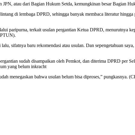
tuan JPN, atau dari Bagian Hukum Setda, kemungkinan besar Bagian Huk
ntang di lembaga DPRD, sehingga banyak membaca literatur hingga p
ui paripurna, terkait usulan pergantian Ketua DPRD, menurutnya keput
 (PTUN).
 lalu, sifatnya baru rekomendasi atau usulan. Dan sepengetahuan say
lan pergantian sudah disampaikan oleh Pemkot, dan diterima DPRD per 
ukum yang belum inkracht
sudah menegaskan bahwa usulan belum bisa diproses,” pungkasnya. (C