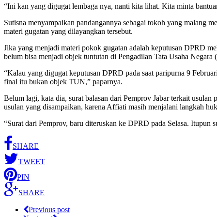
“Ini kan yang digugat lembaga nya, nanti kita lihat. Kita minta ban
Sutisna menyampaikan pandangannya sebagai tokoh yang malang meli
materi gugatan yang dilayangkan tersebut.
Jika yang menjadi materi pokok gugatan adalah keputusan DPRD melal
belum bisa menjadi objek tuntutan di Pengadilan Tata Usaha Negara
“Kalau yang digugat keputusan DPRD pada saat paripurna 9 Februari
final itu bukan objek TUN,” paparnya.
Belum lagi, kata dia, surat balasan dari Pemprov Jabar terkait usu
usulan yang disampaikan, karena Affiati masih menjalani langkah h
“Surat dari Pemprov, baru diteruskan ke DPRD pada Selasa. Itupun 
SHARE
TWEET
PIN
SHARE
Previous post