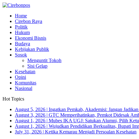
Home
Cirebon Raya
Politik
Hukum
Ekonomi Bisnis
Budaya
Kebijakan Publik
Sosok
Menguntit Tokoh
Sisi Gelap
Kesehatan
Opini
Komunitas
Nasional
Hot Topics
August 5, 2026
|
Ingatkan Pemkab, Akademisi: Jangan Jadika
August 3, 2026
|
GTC Memperihatinkan, Pemkot Didesak Ambi
August 1, 2026
|
Mubes IKA UGJ: Satukan Alumni, Pilih Ketua
August 1, 2026
|
Wujudkan Pendidikan Berkualitas, Bupati Imr
July 31, 2026
|
Ketika Kemarau Menjadi Persoalan Kesehatan