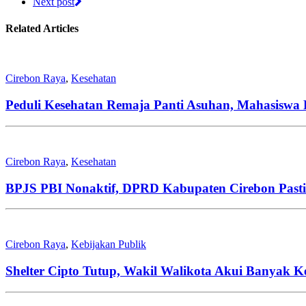
Next post
Related Articles
Cirebon Raya
,
Kesehatan
Peduli Kesehatan Remaja Panti Asuhan, Mahasiswa
Cirebon Raya
,
Kesehatan
BPJS PBI Nonaktif, DPRD Kabupaten Cirebon Pastik
Cirebon Raya
,
Kebijakan Publik
Shelter Cipto Tutup, Wakil Walikota Akui Banyak K