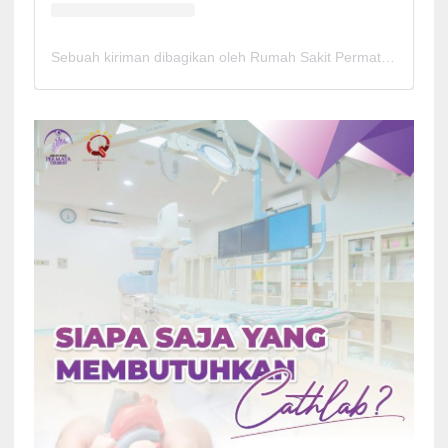
Sebuah kiriman dibagikan oleh Rumah Sakit Permata Cirebon (@rspermatacirebon)