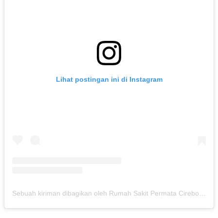
Lihat postingan ini di Instagram
Sebuah kiriman dibagikan oleh Rumah Sakit Permata Cirebon (@rspermatacirebon)