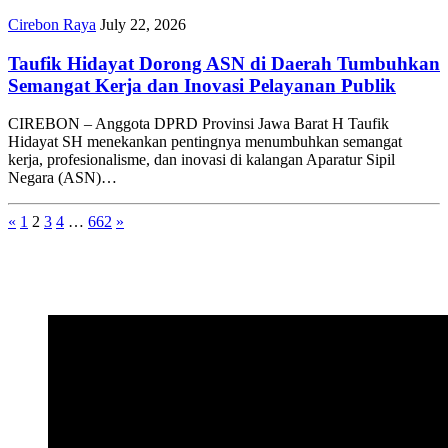
Cirebon Raya
July 22, 2026
Taufik Hidayat Dorong ASN di Daerah Tumbuhkan
Semangat Kerja dan Inovasi Pelayanan Publik
CIREBON – Anggota DPRD Provinsi Jawa Barat H Taufik
Hidayat SH menekankan pentingnya menumbuhkan semangat
kerja, profesionalisme, dan inovasi di kalangan Aparatur Sipil
Negara (ASN)…
«
1
2
3
4
…
662
»