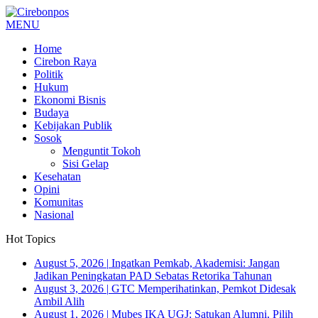
MENU
Home
Cirebon Raya
Politik
Hukum
Ekonomi Bisnis
Budaya
Kebijakan Publik
Sosok
Menguntit Tokoh
Sisi Gelap
Kesehatan
Opini
Komunitas
Nasional
Hot Topics
August 5, 2026
|
Ingatkan Pemkab, Akademisi: Jangan
Jadikan Peningkatan PAD Sebatas Retorika Tahunan
August 3, 2026
|
GTC Memperihatinkan, Pemkot Didesak
Ambil Alih
August 1, 2026
|
Mubes IKA UGJ: Satukan Alumni, Pilih